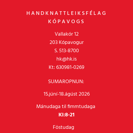
HANDKNATTLEIKSFÉLAG
KÓPAVOGS
Vallakór 12
203 Kópavogur
S. 513-8700
hk@hk.is
Kt: 630981-0269
SUMAROPNUN:
15.júní-18.ágúst 2026
Mánudaga til fimmtudaga
Kl:
8-21
Föstudag