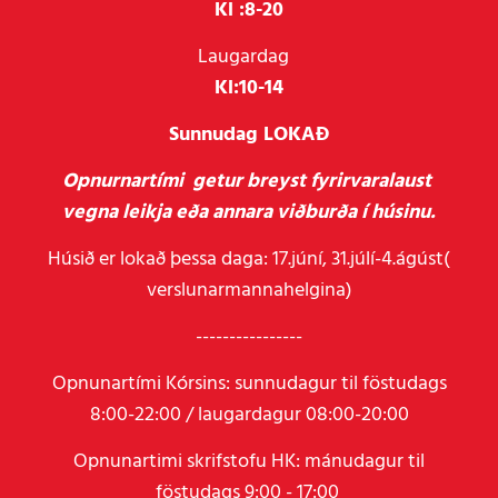
Kl :
8-20
Laugardag
Kl:
10-14
Sunnudag LOKAÐ
Opnurnartími getur breyst fyrirvaralaust
vegna leikja eða annara viðburða í húsinu.
Húsið er lokað þessa daga: 17.júní, 31.júlí-4.ágúst(
verslunarmannahelgina)
----------------
Opnunartími Kórsins: sunnudagur til föstudags
8:00-22:00 / laugardagur 08:00-20:00
Opnunartimi skrifstofu HK: mánudagur til
föstudags 9:00 - 17:00