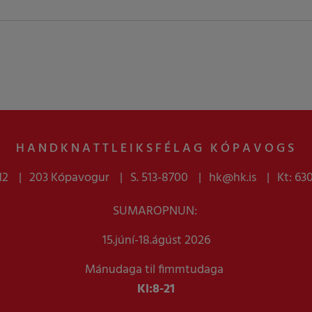
HANDKNATTLEIKSFÉLAG KÓPAVOGS
12
203 Kópavogur
S. 513-8700
hk@hk.is
Kt: 63
SUMAROPNUN:
15.júní-18.ágúst 2026
Mánudaga til fimmtudaga
Kl:
8-21