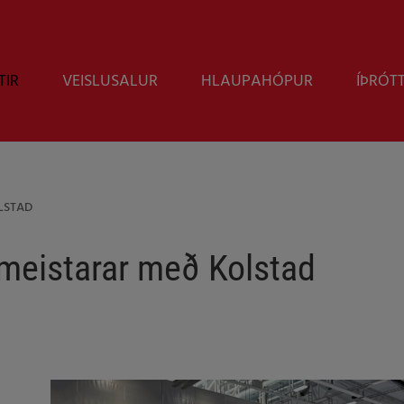
TIR
VEISLUSALUR
HLAUPAHÓPUR
ÍÞRÓT
LSTAD
 meistarar með Kolstad