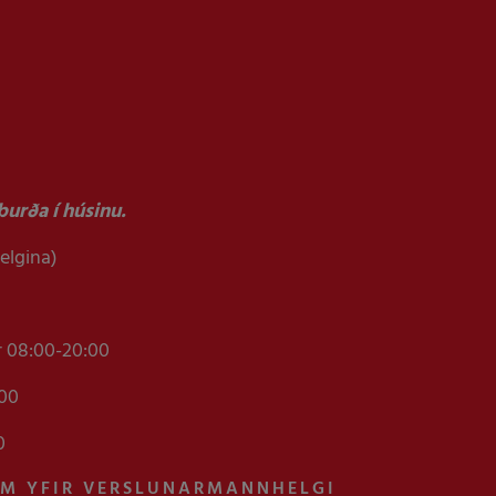
urða í húsinu.
helgina)
r 08:00-20:00
:00
0
AM YFIR VERSLUNARMANNHELGI