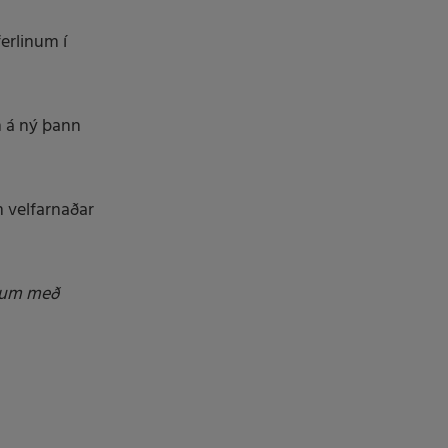
erlinum í
n á ný þann
m velfarnaðar
inum með