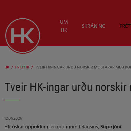
UM
SKRÁNING
FRÉT
HK
HK
/
FRÉTTIR
/
TVEIR HK-INGAR URÐU NORSKIR MEISTARAR MEÐ KO
Tveir HK-ingar urðu norskir
12.06.2026
HK óskar uppöldum leikmönnum félagsins,
Sigurjóni