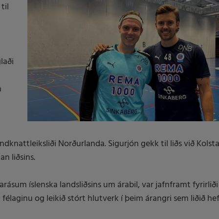
til
laði
m
dknattleiksliði Norðurlanda. Sigurjón gekk til liðs við Kolst
n liðsins.
arásum íslenska landsliðsins um árabil, var jafnframt fyrirlið
a félaginu og leikið stórt hlutverk í þeim árangri sem liðið he