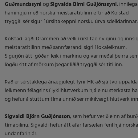
Guðmundssyni
og
Sigvalda Birni Guðjónssyni
, innilega 
hamingju með norska meistaratitilinn eftir að Kolstad
tryggði sér sigur í úrslitakeppni norsku úrvalsdeildarinnar.
Kolstad lagði Drammen að velli í úrslitaeinvíginu og innsig
meistaratitilinn með sannfærandi sigri í lokaleiknum.
Sigurjón átti góðan leik í markinu og var meðal þeirra se
lögðu sitt af mörkum þegar liðið tryggði sér titilinn.
Það er sérstaklega ánægjulegt fyrir HK að sjá tvo uppalda
leikmenn félagsins í lykilhlutverkum hjá einu sterkasta han
og hefur á stuttum tíma unnið sér mikilvægt hlutverk inna
Sigvaldi Björn Guðjónsson
, sem hefur verið einn af burð
tímabilinu. Sigvaldi hefur átt afar farsælan feril hjá norsk
undanfarin ár.