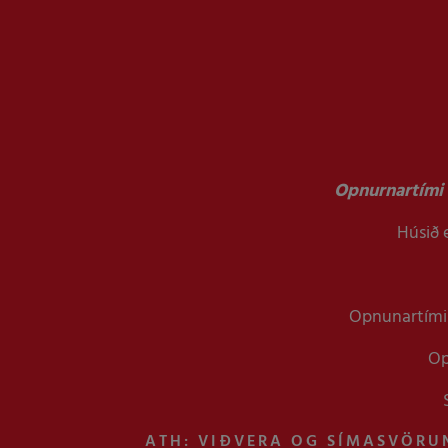
Opnurnartími 
Húsið e
Opnunartími 
Op
ATH: VIÐVERA OG SÍMASVÖRU