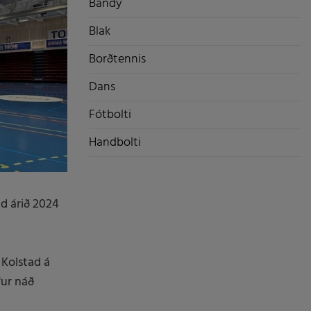
Bandý
Blak
Borðtennis
Dans
Fótbolti
Handbolti
ad árið 2024
i Kolstad á
fur náð