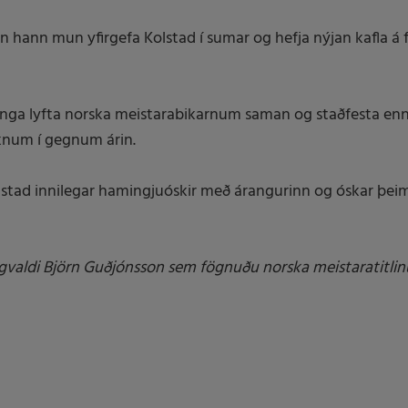
n hann mun yfirgefa Kolstad í sumar og hefja nýjan kafla á f
K-inga lyfta norska meistarabikarnum saman og staðfesta en
knum í gegnum árin.
Kolstad innilegar hamingjuóskir með árangurinn og óskar þei
gvaldi Björn Guðjónsson sem fögnuðu norska meistaratitl