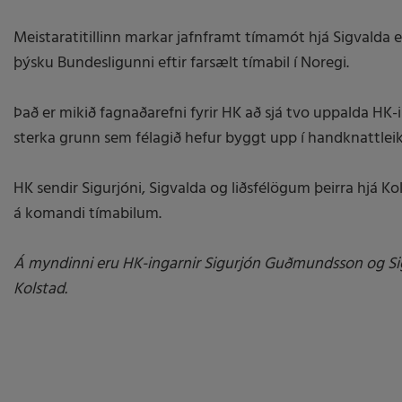
Meistaratitillinn markar jafnframt tímamót hjá Sigvalda e
þýsku Bundesligunni eftir farsælt tímabil í Noregi.
Það er mikið fagnaðarefni fyrir HK að sjá tvo uppalda H
sterka grunn sem félagið hefur byggt upp í handknattlei
HK sendir Sigurjóni, Sigvalda og liðsfélögum þeirra hjá 
á komandi tímabilum.
Á myndinni eru HK-ingarnir Sigurjón Guðmundsson og Si
Kolstad.