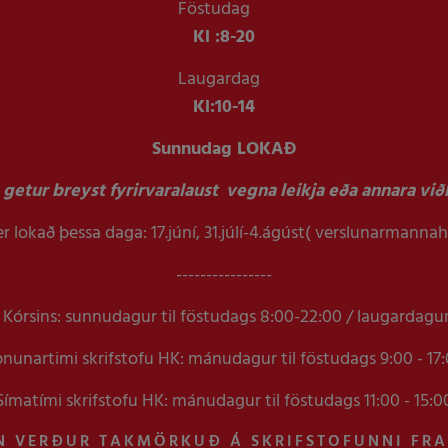
Föstudag
Kl :
8-20
Laugardag
Kl:
10-14
Sunnudag LOKAÐ
getur breyst fyrirvaralaust vegna leikja eða annara viðb
r lokað þessa daga: 17.júní, 31.júlí-4.ágúst( verslunarmanna
----------------
Kórsins: sunnudagur til föstudags 8:00-22:00 / laugardagu
nunartimi skrifstofu HK: mánudagur til föstudags 9:00 - 17
Símatími skrifstofu HK: mánudagur til föstudags 11:00 - 15:0
N VERÐUR TAKMÖRKUÐ Á SKRIFSTOFUNNI FR