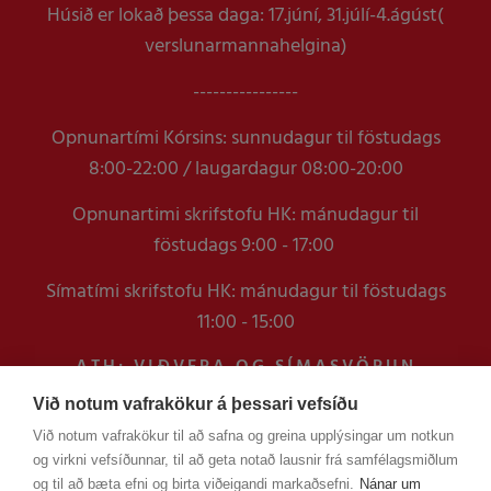
Húsið er lokað þessa daga: 17.júní, 31.júlí-4.ágúst(
verslunarmannahelgina)
----------------
Opnunartími Kórsins: sunnudagur til föstudags
8:00-22:00 / laugardagur 08:00-20:00
Opnunartimi skrifstofu HK: mánudagur til
föstudags 9:00 - 17:00
Símatími skrifstofu HK: mánudagur til föstudags
11:00 - 15:00
ATH: VIÐVERA OG SÍMASVÖRUN
VERÐUR TAKMÖRKUÐ Á
Við notum vafrakökur á þessari vefsíðu
SKRIFSTOFUNNI FRAM YFIR
Við notum vafrakökur til að safna og greina upplýsingar um notkun
VERSLUNARMANNHELGI
og virkni vefsíðunnar, til að geta notað lausnir frá samfélagsmiðlum
EN ERINDUM SEM KOMA Í GEGNUM
og til að bæta efni og birta viðeigandi markaðsefni.
Nánar um