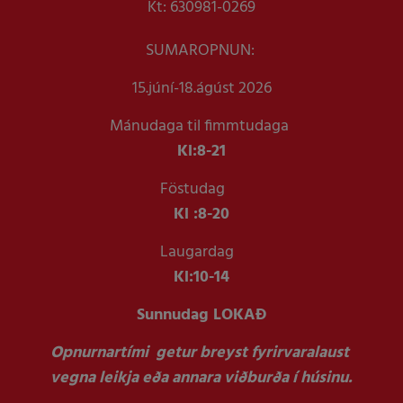
Kt: 630981-0269
SUMAROPNUN:
15.júní-18.ágúst 2026
Mánudaga til fimmtudaga
Kl:
8-21
Föstudag
Kl :
8-20
Laugardag
Kl:
10-14
Sunnudag LOKAÐ
Opnurnartími getur breyst fyrirvaralaust
vegna leikja eða annara viðburða í húsinu.