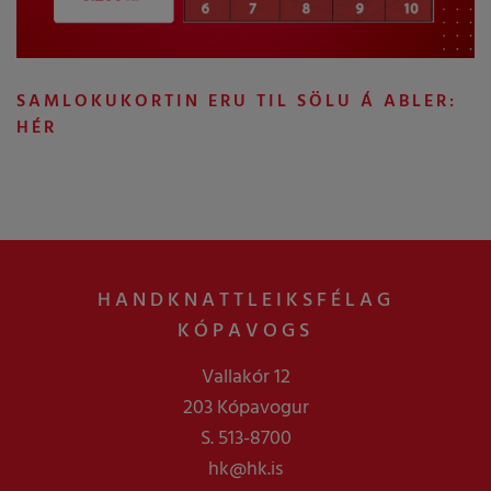
SAMLOKUKORTIN ERU TIL SÖLU Á ABLER:
HÉR
HANDKNATTLEIKSFÉLAG
KÓPAVOGS
Vallakór 12
203 Kópavogur
S. 513-8700
hk@hk.is