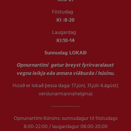
Föstudag
Kl :
8-20
Laugardag
Kl:
10-14
Sunnudag LOKAÐ
Opnurnartími getur breyst fyrirvaralaust
vegna leikja eða annara viðburða í húsinu.
Húsið er lokað þessa daga: 17.júní, 31.júlí-4.ágúst(
verslunarmannahelgina)
----------------
Opnunartími Kórsins: sunnudagur til föstudags
8:00-22:00 / laugardagur 08:00-20:00