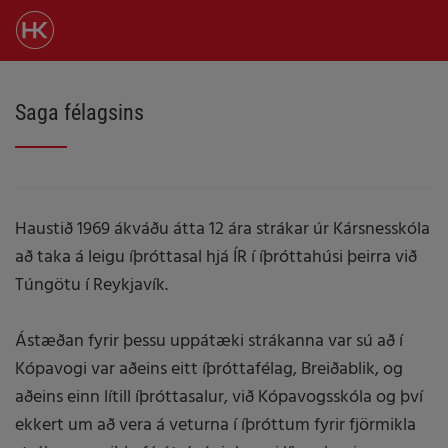
Saga félagsins
Haustið 1969 ákváðu átta 12 ára strákar úr Kársnesskóla
að taka á leigu íþróttasal hjá ÍR í íþróttahúsi þeirra við
Túngötu í Reykjavík.
Ástæðan fyrir þessu uppátæki strákanna var sú að í
Kópavogi var aðeins eitt íþróttafélag, Breiðablik, og
aðeins einn lítill íþróttasalur, við Kópavogsskóla og því
ekkert um að vera á veturna í íþróttum fyrir fjörmikla