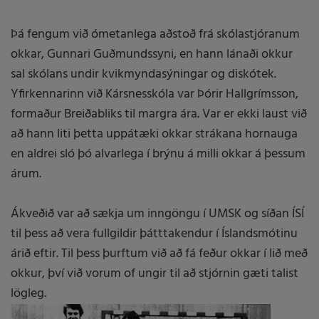
Þá fengum við ómetanlega aðstoð frá skólastjóranum
okkar, Gunnari Guðmundssyni, en hann lánaði okkur
sal skólans undir kvikmyndasýningar og diskótek.
Yfirkennarinn við Kársnesskóla var Þórir Hallgrímsson,
formaður Breiðabliks til margra ára. Var er ekki laust við
að hann liti þetta uppátæki okkar strákana hornauga
en aldrei sló þó alvarlega í brýnu á milli okkar á þessum
árum.
Ákveðið var að sækja um inngöngu í UMSK og síðan ÍSÍ
til þess að vera fullgildir þátttakendur í Íslandsmótinu
árið eftir. Til þess þurftum við að fá feður okkar í lið með
okkur, því við vorum of ungir til að stjórnin gæti talist
lögleg.