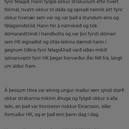
fyrir félagið. Hann fylgdi okkur strákunum eftir hvert
fótmál, hvatti okkur til dáða og opnaði heimili sitt fyrir
okkur hvenær sem var og var það á stundum eins og
félagsmiðstöð. Hann fór á námskeið og tók
dómararéttindi í handbolta og var því fyrsti dómari
sem HK eignaðist og ófáa leikina dæmdi hann í
gegnum tíðina fyrir félagið.Það varð síðan mikill
sjónarsviptir fyrir HK þegar Þorvarður Áki féll frá, langt
um aldur fram.
Á þessum tíma var einnig ungur maður sem sýndi starfi
okkar strákanna mikinn áhuga og fylgdi okkur á alla
leiki, en það var Þorsteinn nokkur Einarsson, síðar
formaður HK, og er það enn þann dag í dag.