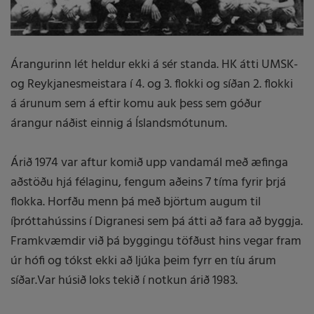
Árangurinn lét heldur ekki á sér standa. HK átti UMSK-
og Reykjanesmeistara í 4. og 3. flokki og síðan 2. flokki
á árunum sem á eftir komu auk þess sem góður
árangur náðist einnig á Íslandsmótunum.
Árið 1974 var aftur komið upp vandamál með æfinga
aðstöðu hjá félaginu, fengum aðeins 7 tíma fyrir þrjá
flokka. Horfðu menn þá með björtum augum til
íþróttahússins í Digranesi sem þá átti að fara að byggja.
Framkvæmdir við þá byggingu töfðust hins vegar fram
úr hófi og tókst ekki að ljúka þeim fyrr en tíu árum
síðar.Var húsið loks tekið í notkun árið 1983.