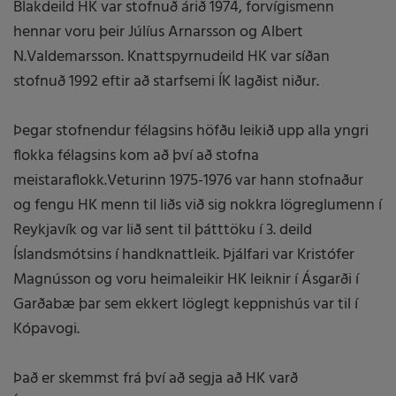
Blakdeild HK var stofnuð árið 1974, forvígismenn
hennar voru þeir Júlíus Arnarsson og Albert
N.Valdemarsson. Knattspyrnudeild HK var síðan
stofnuð 1992 eftir að starfsemi ÍK lagðist niður.
Þegar stofnendur félagsins höfðu leikið upp alla yngri
flokka félagsins kom að því að stofna
meistaraflokk.Veturinn 1975-1976 var hann stofnaður
og fengu HK menn til liðs við sig nokkra lögreglumenn í
Reykjavík og var lið sent til þátttöku í 3. deild
Íslandsmótsins í handknattleik. Þjálfari var Kristófer
Magnússon og voru heimaleikir HK leiknir í Ásgarði í
Garðabæ þar sem ekkert löglegt keppnishús var til í
Kópavogi.
Það er skemmst frá því að segja að HK varð