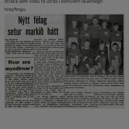
stráka sem vildu fá útrás í einhverri líkamlegri
hreyfingu.