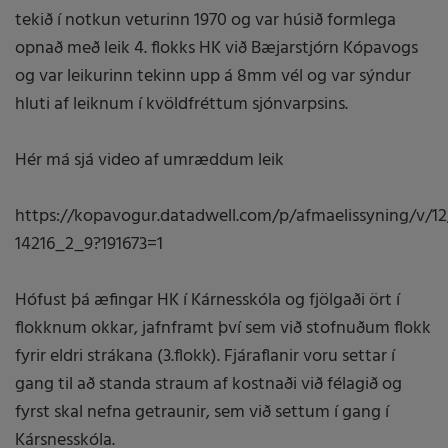
tekið í notkun veturinn 1970 og var húsið formlega
opnað með leik 4. flokks HK við Bæjarstjórn Kópavogs
og var leikurinn tekinn upp á 8mm vél og var sýndur
hluti af leiknum í kvöldfréttum sjónvarpsins.
Hér má sjá video af umræddum leik
https://kopavogur.datadwell.com/p/afmaelissyning/v/1
14216_2_9?191673=1
Hófust þá æfingar HK í Kárnesskóla og fjölgaði ört í
flokknum okkar, jafnframt því sem við stofnuðum flokk
fyrir eldri strákana (3.flokk). Fjáraflanir voru settar í
gang til að standa straum af kostnaði við félagið og
fyrst skal nefna getraunir, sem við settum í gang í
Kársnesskóla.