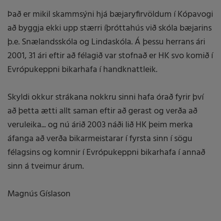
Það er mikil skammsýni hjá bæjaryfirvöldum í Kópavogi
að byggja ekki upp stærri íþróttahús við skóla bæjarins
þ.e. Snælandsskóla og Lindaskóla. Á þessu herrans ári
2001, 31 ári eftir að félagið var stofnað er HK svo komið í
Evrópukeppni bikarhafa í handknattleik.
Skyldi okkur strákana nokkru sinni hafa órað fyrir því
að þetta ætti allt saman eftir að gerast og verða að
veruleika... og nú árið 2003 náði lið HK þeim merka
áfanga að verða bikarmeistarar í fyrsta sinn í sögu
félagsins og komnir í Evrópukeppni bikarhafa í annað
sinn á tveimur árum.
Magnús Gíslason