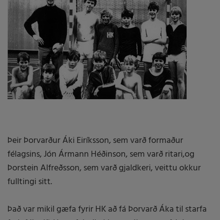
Þeir Þorvarður Áki Eiríksson, sem varð formaður
félagsins, Jón Ármann Héðinson, sem varð ritari,og
Þorstein Alfreðsson, sem varð gjaldkeri, veittu okkur
fulltingi sitt.
Það var mikil gæfa fyrir HK að fá Þorvarð Áka til starfa