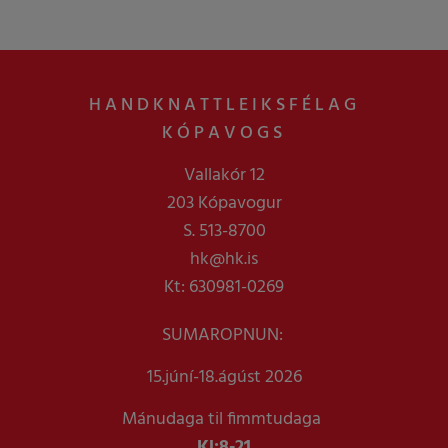
HANDKNATTLEIKSFÉLAG
KÓPAVOGS
Vallakór 12
203 Kópavogur
S. 513-8700
hk@hk.is
Kt: 630981-0269
SUMAROPNUN:
15.júní-18.ágúst 2026
Mánudaga til fimmtudaga
Kl:
8-21