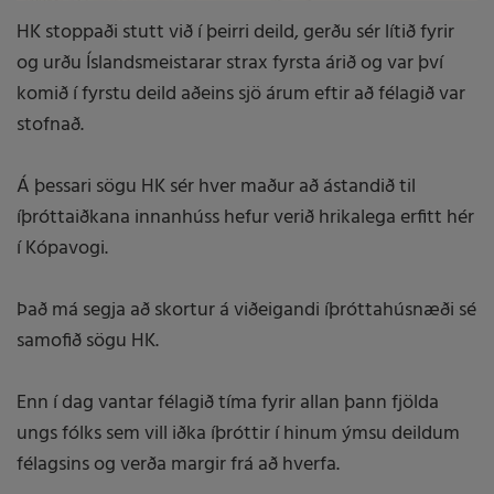
HK stoppaði stutt við í þeirri deild, gerðu sér lítið fyrir
og urðu Íslandsmeistarar strax fyrsta árið og var því
komið í fyrstu deild aðeins sjö árum eftir að félagið var
stofnað.
Á þessari sögu HK sér hver maður að ástandið til
íþróttaiðkana innanhúss hefur verið hrikalega erfitt hér
í Kópavogi.
Það má segja að skortur á viðeigandi íþróttahúsnæði sé
samofið sögu HK.
Enn í dag vantar félagið tíma fyrir allan þann fjölda
ungs fólks sem vill iðka íþróttir í hinum ýmsu deildum
félagsins og verða margir frá að hverfa.