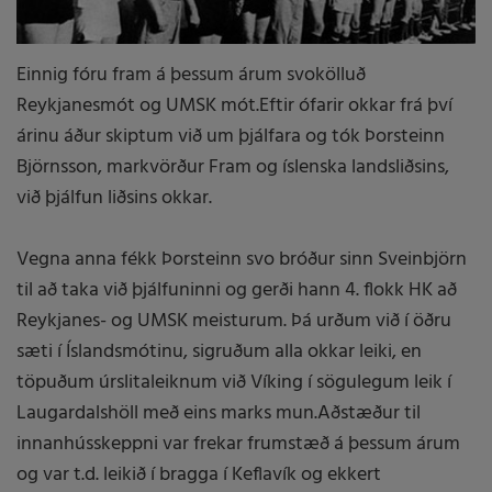
Einnig fóru fram á þessum árum svokölluð
Reykjanesmót og UMSK mót.Eftir ófarir okkar frá því
árinu áður skiptum við um þjálfara og tók Þorsteinn
Björnsson, markvörður Fram og íslenska landsliðsins,
við þjálfun liðsins okkar.
Vegna anna fékk Þorsteinn svo bróður sinn Sveinbjörn
til að taka við þjálfuninni og gerði hann 4. flokk HK að
Reykjanes- og UMSK meisturum. Þá urðum við í öðru
sæti í Íslandsmótinu, sigruðum alla okkar leiki, en
töpuðum úrslitaleiknum við Víking í sögulegum leik í
Laugardalshöll með eins marks mun.Aðstæður til
innanhússkeppni var frekar frumstæð á þessum árum
og var t.d. leikið í bragga í Keflavík og ekkert