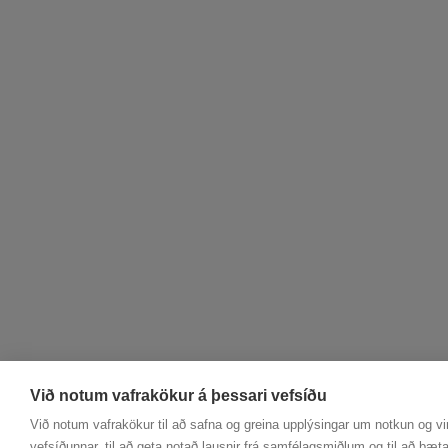
Við notum vafrakökur á þessari vefsíðu
Við notum vafrakökur til að safna og greina upplýsingar um notkun og vi
vefsíðunnar, til að geta notað lausnir frá samfélagsmiðlum og til að bæta