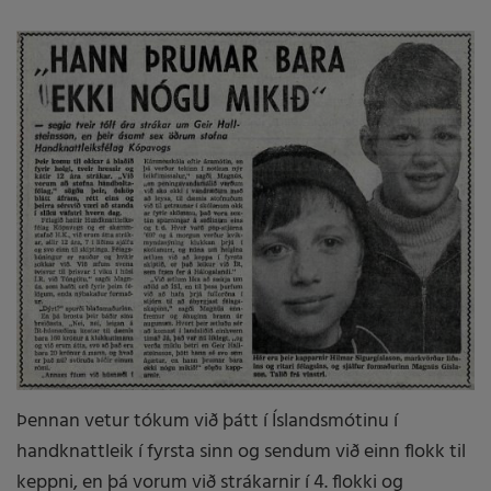
Þennan vetur tókum við þátt í Íslandsmótinu í
handknattleik í fyrsta sinn og sendum við einn flokk til
keppni, en þá vorum við strákarnir í 4. flokki og