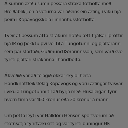
Á sumrin æfðu sumir þessara stráka fótbolta með
Breiðabliki, en á veturna var aðeins ein æfing í viku hjá
þeim í Kópavogsskóla í innanhússfótbolta.
Tveir af þessum átta strákum höfðu æft frjálsar íþróttir
hjá ÍR og þekktu því vel til á Túngötunni og þjálfarann
sem þar starfaði, Guðmund Þórarinnsson, sem varð svo
fyrsti þjálfari strákanna í handbolta.
Ákveðið var að félagið okkar skyldi heita
Handknattleiksfélag Kópavogs og voru æfingar tvisvar
í viku á Túngötunni til að byrja með. Húsaleigan fyrir
hvern tíma var 160 krónur eða 20 krónur á mann.
Um þetta leyti var Halldór í Henson sportvörum að
stofnsetja fyrirtæki sitt og var fyrsti búningur HK