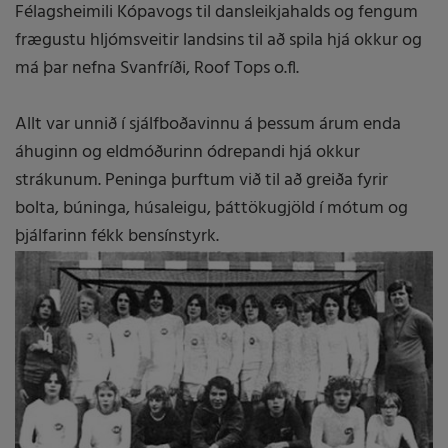
Félagsheimili Kópavogs til dansleikjahalds og fengum
frægustu hljómsveitir landsins til að spila hjá okkur og
má þar nefna Svanfríði, Roof Tops o.fl.
Allt var unnið í sjálfboðavinnu á þessum árum enda
áhuginn og eldmóðurinn ódrepandi hjá okkur
strákunum. Peninga þurftum við til að greiða fyrir
bolta, búninga, húsaleigu, þáttökugjöld í mótum og
þjálfarinn fékk bensínstyrk.