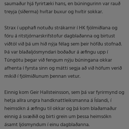
saumaður hjá fyrirtæki hans, en búningurinn var rauð
treyja (síðerma) hvítar buxur og hvítir sokkar.
Strax í upphafi notuðu strákarnir í HK fjölmiðlana og
fóru á ritstjórnarskrifstofur dagblaðanna og birtust
viðtöl við þá um hið nýja félag sem þeir höfðu stofnað.
Þá var blaðaljósmyndari boðaður á æfingu upp í
Túngötu þegar við fengum nýju búningana okkar
afhenta í fyrsta sinn og mátti segja að við höfum verið
mikið í fjölmiðlunum þennan vetur.
Einnig kom Geir Hallsteinsson, sem þá var fyrirmynd og
hetja allra ungra handknattleiksmanna á Íslandi, í
heimsókn á æfingu til okkar og þá kom blaðamaður
einnig á svæðið og birti grein um þessa heimsókn
ásamt ljósmyndum í einu dagblaðanna.