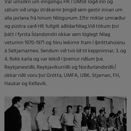
Var umsókn um inngöngu HK í UMSK lögð inn og
sátum við ungu strákarnir þingið sem gestir innan um
alla jaxlana frá hinum félögunum. Eftir miklar umræður
og pústra varð HK fullgilt aðildarfélag.Við tókum því
þátt í fyrsta Íslandsmóti okkar sem löglegt félag
veturinn 1970-1971 og fóru leikirnir fram í íþróttahúsinu
á Seltjarnarnesi. Sendum við tvö lið til keppninnar, 3. og
4. flokk karla og var leikið í þremur riðlum þ.e.
Reykjanesriðli, Reykjavíkurriðli og Norðurlandsriðli.Í
okkar riðli voru því Grótta, UMFA, UBK, Stjarnan, FH,
Haukar og Keflavík.