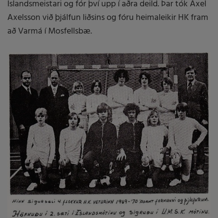
Íslandsmeistari og fór því upp í aðra deild. Þar tók Axel
Axelsson við þjálfun liðsins og fóru heimaleikir HK fram
að Varmá í Mosfellsbæ.