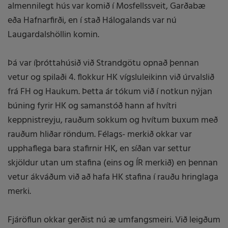
almennilegt hús var komið í Mosfellssveit, Garðabæ
eða Hafnarfirði, en í stað Hálogalands var nú
Laugardalshöllin komin.
Þá var íþróttahúsið við Strandgötu opnað þennan
vetur og spilaði 4. flokkur HK vígsluleikinn við úrvalslið
frá FH og Haukum. Þetta ár tókum við í notkun nýjan
búning fyrir HK og samanstóð hann af hvítri
keppnistreyju, rauðum sokkum og hvítum buxum með
rauðum hliðar röndum. Félags- merkið okkar var
upphaflega bara stafirnir HK, en síðan var settur
skjöldur utan um stafina (eins og ÍR merkið) en þennan
vetur ákváðum við að hafa HK stafina í rauðu hringlaga
merki.
Fjáröflun okkar gerðist nú æ umfangsmeiri. Við leigðum