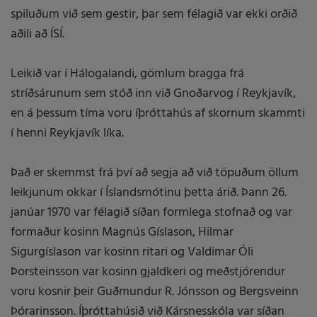
spiluðum við sem gestir, þar sem félagið var ekki orðið
aðili að ÍSÍ.
Leikið var í Hálogalandi, gömlum bragga frá
stríðsárunum sem stóð inn við Gnoðarvog í Reykjavík,
en á þessum tíma voru íþróttahús af skornum skammti
í henni Reykjavík líka.
Það er skemmst frá því að segja að við töpuðum öllum
leikjunum okkar í Íslandsmótinu þetta árið. Þann 26.
janúar 1970 var félagið síðan formlega stofnað og var
formaður kosinn Magnús Gíslason, Hilmar
Sigurgíslason var kosinn ritari og Valdimar Óli
Þorsteinsson var kosinn gjaldkeri og meðstjórendur
voru kosnir þeir Guðmundur R. Jónsson og Bergsveinn
Þórarinsson. Íþróttahúsið við Kársnesskóla var síðan