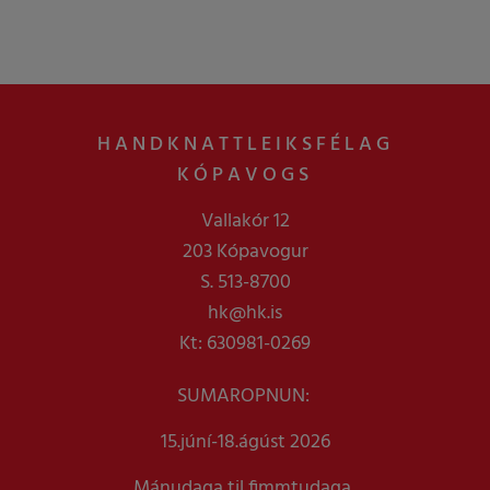
HANDKNATTLEIKSFÉLAG
KÓPAVOGS
Vallakór 12
203 Kópavogur
S. 513-8700
hk@hk.is
Kt: 630981-0269
SUMAROPNUN:
15.júní-18.ágúst 2026
Mánudaga til fimmtudaga