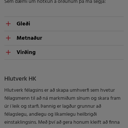
Sem dæmi um notkun á orðunum þá má segja:
Gleði
í íþróttinni
Metnaður
í leiknum
í íþróttinni
Virðing
í æfingunni
í leiknum
í starfinu
fyrir íþróttinni
í æfingunni
í vinnunni
fyrir leiknum
í starfinu
Hlutverk HK
í HK
fyrir æfingum
í HK
Hlutverk félagsins er að skapa umhverfi sem hvetur
fyrir samherjum
félagsmenn til að ná markmiðum sínum og skara fram
fyrir mótherjum
úr í leik og starfi. Þannig er lagður grunnur að
fyrir þjálfurum
félagslegu, andlegu og líkamlegu heilbrigði
fyrir dómurum
einstaklingsins. Með því að gera honum kleift að finna