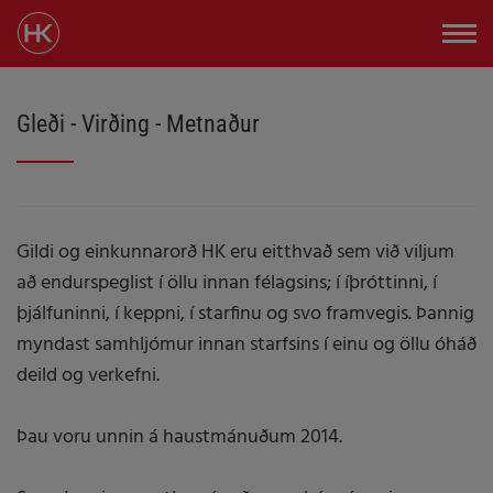
Gleði - Virðing - Metnaður
Gildi og einkunnarorð HK eru eitthvað sem við viljum
að endurspeglist í öllu innan félagsins; í íþróttinni, í
þjálfuninni, í keppni, í starfinu og svo framvegis. Þannig
myndast samhljómur innan starfsins í einu og öllu óháð
deild og verkefni.
​Þau voru unnin á haustmánuðum 2014.