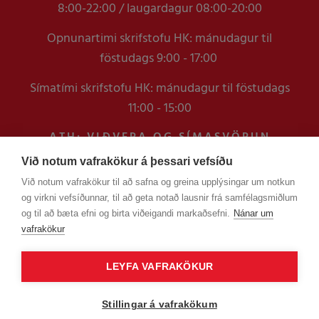
8:00-22:00 / laugardagur 08:00-20:00
Opnunartimi skrifstofu HK: mánudagur til
föstudags 9:00 - 17:00
Símatími skrifstofu HK: mánudagur til föstudags
11:00 - 15:00
ATH: VIÐVERA OG SÍMASVÖRUN
VERÐUR TAKMÖRKUÐ Á
Við notum vafrakökur á þessari vefsíðu
SKRIFSTOFUNNI FRAM YFIR
Við notum vafrakökur til að safna og greina upplýsingar um notkun
VERSLUNARMANNHELGI
og virkni vefsíðunnar, til að geta notað lausnir frá samfélagsmiðlum
EN ERINDUM SEM KOMA Í GEGNUM
og til að bæta efni og birta viðeigandi markaðsefni.
Nánar um
TÖLVUPÓSTA VERÐUR SVARAÐ
vafrakökur
LEYFA VAFRAKÖKUR
Stillingar á vafrakökum