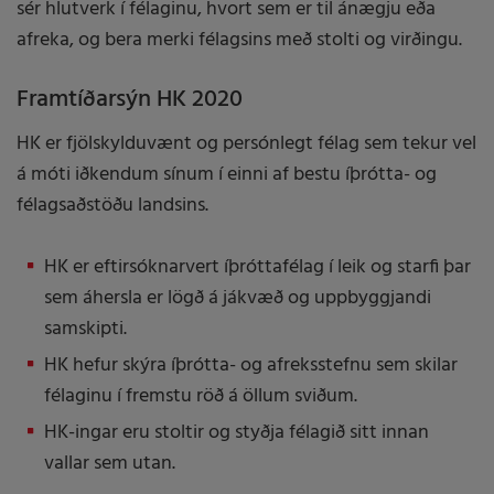
fyrir HK
sér hlutverk í félaginu, hvort sem er til ánægju eða
afreka, og bera merki félagsins með stolti og virðingu.
Framtíðarsýn HK 2020
HK er fjölskylduvænt og persónlegt félag sem tekur vel
á móti iðkendum sínum í einni af bestu íþrótta- og
félagsaðstöðu landsins.
HK er eftirsóknarvert íþróttafélag í leik og starfi þar
sem áhersla er lögð á jákvæð og uppbyggjandi
samskipti.
HK hefur skýra íþrótta- og afreksstefnu sem skilar
félaginu í fremstu röð á öllum sviðum.
HK-ingar eru stoltir og styðja félagið sitt innan
vallar sem utan.