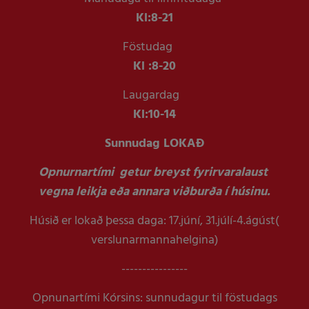
Kl:
8-21
Föstudag
Kl :
8-20
Laugardag
Kl:
10-14
Sunnudag LOKAÐ
Opnurnartími getur breyst fyrirvaralaust
vegna leikja eða annara viðburða í húsinu.
Húsið er lokað þessa daga: 17.júní, 31.júlí-4.ágúst(
verslunarmannahelgina)
----------------
Opnunartími Kórsins: sunnudagur til föstudags