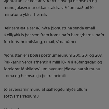
Þjónustan í ár kostar 5.000kr á hverja heimsókn og
munu jólasveinar okkar staldra við í um það bil 10
mínútur á ykkar heimili.
Þeir sem ætla sér að nýta þjónustuna senda email
á elli@hk.is þar sem fram koma nafn barns/barna, nafn
foreldris, heimilsfang, email, símanúmer.
Þjónustan er í boði í póstnúmerunum 200, 201 og 203.
Pakkarnir verða afhentir á milli 10-14 á aðfangadag og
foreldrar fá skilaboð um hvenær jólasveinarnir munu
koma og heimsækja þeirra heimili.
Jólasveinarnir munu af sjálfsögðu hlýða öllum
sóttvarnarreglum J