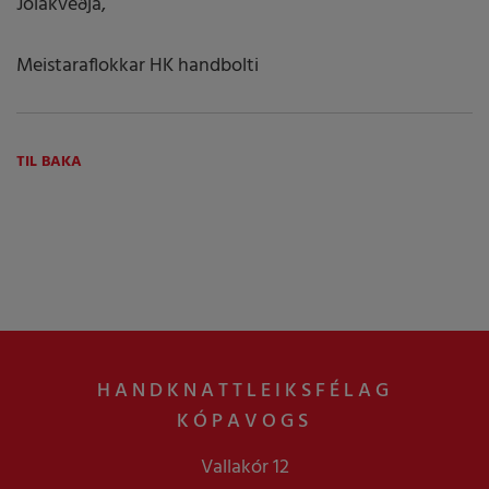
Jólakveðja,
Meistaraflokkar HK handbolti
TIL BAKA
HANDKNATTLEIKSFÉLAG
KÓPAVOGS
Vallakór 12