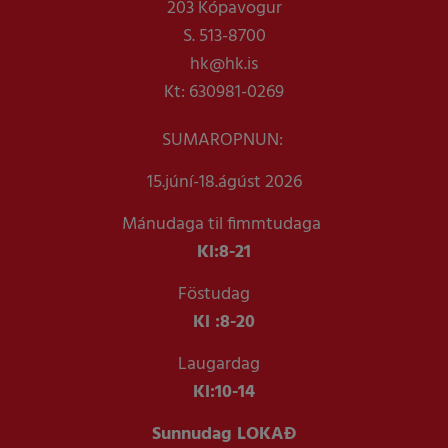
203 Kópavogur
S. 513-8700
hk@hk.is
Kt: 630981-0269
SUMAROPNUN:
15.júní-18.ágúst 2026
Mánudaga til fimmtudaga
Kl:
8-21
Föstudag
Kl :
8-20
Laugardag
Kl:
10-14
Sunnudag LOKAÐ