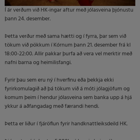
Í ár verðum við HK-ingar aftur með jólasveina þjónustu
þann 24. desember.
Þetta verður með sama hætti og í fyrra, þar sem við
tökum við pökkum í Kórnum þann 21. desember frá kl
18:00-22:00. Allir pakkar þurfa að vera vel merktir með
nafni barna og heimilisfangi.
Fyrir þau sem eru ný í hverfinu eða þekkja ekki
fyrirkomulagið að þá tökum við á móti jólagjöfum og
komum þeim í hendur jólasveina sem banka upp á hjá
ykkur á aðfangadag með færandi hendi.
Þetta er liður í fjáröflun fyrir handknattleiksdeild HK.