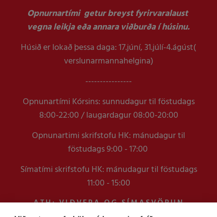
Opnurnartími getur breyst fyrirvaralaust
vegna leikja eða annara viðburða í húsinu.
Húsið er lokað þessa daga: 17.júní, 31.júlí-4.ágúst(
verslunarmannahelgina)
----------------
Opnunartími Kórsins: sunnudagur til föstudags
8:00-22:00 / laugardagur 08:00-20:00
Opnunartimi skrifstofu HK: mánudagur til
föstudags 9:00 - 17:00
Símatími skrifstofu HK: mánudagur til föstudags
11:00 - 15:00
ATH: VIÐVERA OG SÍMASVÖRUN
VERÐUR TAKMÖRKUÐ Á