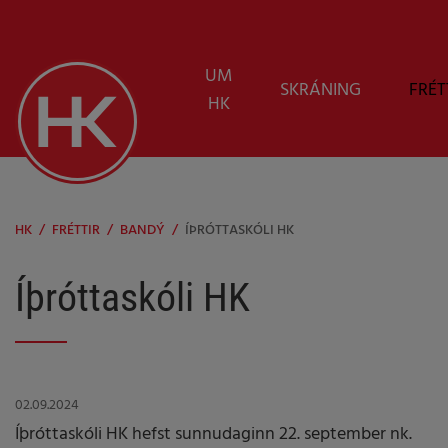
UM
SKRÁNING
FRÉT
HK
HK
/
FRÉTTIR
/
BANDÝ
/
ÍÞRÓTTASKÓLI HK
Íþróttaskóli HK
02.09.2024
Íþróttaskóli HK hefst sunnudaginn 22. september nk.