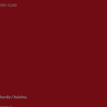
0981-0269
urða í húsinu.