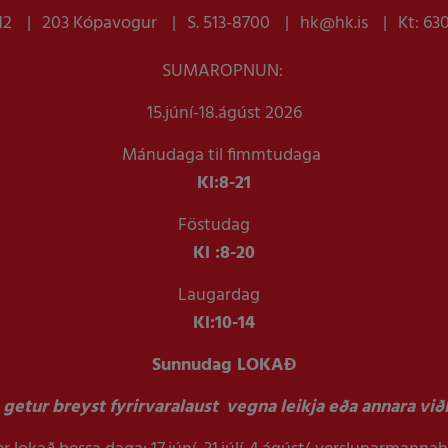
12
203 Kópavogur
S. 513-8700
hk@hk.is
Kt: 63
SUMAROPNUN:
15.júní-18.ágúst 2026
Mánudaga til fimmtudaga
Kl:
8-21
Föstudag
Kl :
8-20
Laugardag
Kl:
10-14
Sunnudag LOKAÐ
getur breyst fyrirvaralaust vegna leikja eða annara viðb