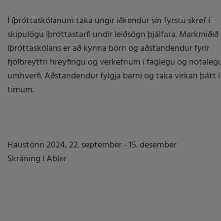
Í íþróttaskólanum taka ungir iðkendur sín fyrstu skref í
skipulögu íþróttastarfi undir leiðsögn þjálfara. Markmiðið
íþróttaskólans er að kynna börn og aðstandendur fyrir
fjölbreyttri hreyfingu og verkefnum í faglegu og notaleg
umhverfi. Aðstandendur fylgja barni og taka virkan þátt í
tímum.
Haustönn 2024, 22. september - 15. desember
Skráning í Abler