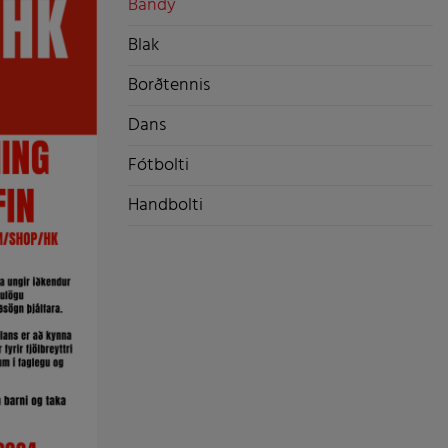
Bandý
Blak
Borðtennis
Dans
Fótbolti
Handbolti