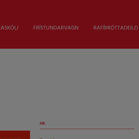
Leita
TASKÓLI
FRÍSTUNDARVAGN
RAFÍÞRÓTTADEILD
HK