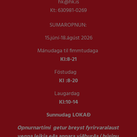
hk@hk.is
Kt: 630981-0269
SUMAROPNUN:
15.júní-18.ágúst 2026
Mánudaga til fimmtudaga
Kl:
8-21
Föstudag
Kl :
8-20
Laugardag
Kl:
10-14
Sunnudag LOKAÐ
Opnurnartími getur breyst fyrirvaralaust
vegna leikja eða annara viðburða í húsinu.