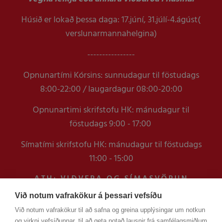
Húsið er lokað þessa daga: 17.júní, 31.júlí-4.ágúst(
verslunarmannahelgina)
----------------
Opnunartími Kórsins: sunnudagur til föstudags
8:00-22:00 / laugardagur 08:00-20:00
Opnunartimi skrifstofu HK: mánudagur til
föstudags 9:00 - 17:00
Símatími skrifstofu HK: mánudagur til föstudags
11:00 - 15:00
ATH: VIÐVERA OG SÍMASVÖRUN
VERÐUR TAKMÖRKUÐ Á
Við notum vafrakökur á þessari vefsíðu
SKRIFSTOFUNNI FRAM YFIR
Við notum vafrakökur til að safna og greina upplýsingar um notkun
VERSLUNARMANNHELGI
og virkni vefsíðunnar, til að geta notað lausnir frá samfélagsmiðlum