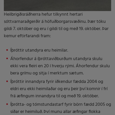
Heilbrigðisráðherra hefur tilkynnt hertari
sóttvarnaraðgerðir á höfuðborgarsvæðinu. Þær tóku
gildi 7. október og eru í gildi til og með 19. október. Þar
kemur eftirfarandi fram:
Íþrótt­ir ut­an­dyra eru heim­il­ar.
Áhorf­end­ur á íþróttaviðburðum ut­an­dyra skulu
ekki vera fleiri en 20 í hverju rými. Áhorf­end­ur skulu
bera grímu og sitja í merkt­um sætum.
Íþróttir innandyra fyrir iðkendur fædda 2004 og
eldri eru ekki heimilaðar og eru þeir því komnir í frí
frá æfingum innandyra til og með 19. október.
Íþrótta- og tómstundastarf fyrir börn fædd 2005 og
síðar er heimiluð. Því munu allar æfingar flokka