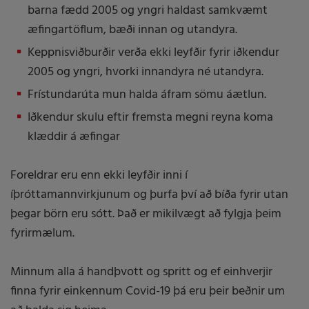
barna fædd 2005 og yngri haldast samkvæmt
æfingartöflum, bæði innan og utandyra.
Keppnisviðburðir verða ekki leyfðir fyrir iðkendur
2005 og yngri, hvorki innandyra né utandyra.
Frístundarúta mun halda áfram sömu áætlun.
Iðkendur skulu eftir fremsta megni reyna koma
klæddir á æfingar
Foreldrar eru enn ekki leyfðir inni í
íþróttamannvirkjunum og þurfa því að bíða fyrir utan
þegar börn eru sótt. Það er mikilvægt að fylgja þeim
fyrirmælum.
Minnum alla á handþvott og spritt og ef einhverjir
finna fyrir einkennum Covid-19 þá eru þeir beðnir um