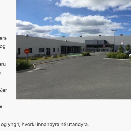
vera
 og
eru
m
íðar
i
5 og yngri, hvorki innandyra né utandyra.