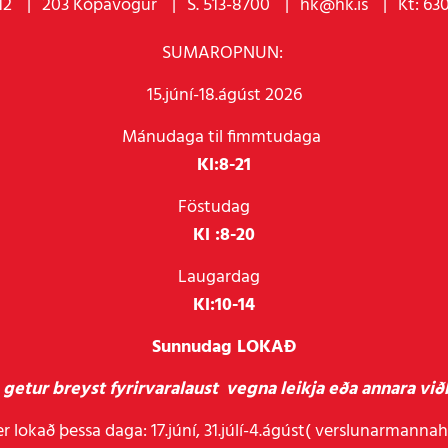
12
203 Kópavogur
S. 513-8700
hk@hk.is
Kt: 63
SUMAROPNUN:
15.júní-18.ágúst 2026
Mánudaga til fimmtudaga
Kl:
8-21
Föstudag
Kl :
8-20
Laugardag
Kl:
10-14
Sunnudag LOKAÐ
getur breyst fyrirvaralaust vegna leikja eða annara viðb
r lokað þessa daga: 17.júní, 31.júlí-4.ágúst( verslunarmanna