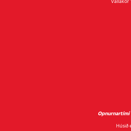
Vallakór 
Opnurnartími 
Húsið e