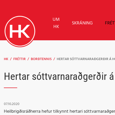
UM
SKRÁNING
FRÉT
HK
HK
/
FRÉTTIR
/
BORÐTENNIS
/
HERTAR SÓTTVARNARAÐGERÐIR Á
Hertar sóttvarnaraðgerðir 
07.10.2020
Heilbrigðisráðherra hefur tilkynnt hertari sóttvarnaraðger