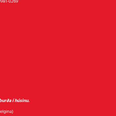
0981-0269
urða í húsinu.
helgina)