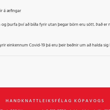
r á æfingar
 og þurfa því að bíða fyrir utan þegar börn eru sótt. Það er
fyrir einkennum Covid-19 þá eru þeir beðnir um að halda sig
HANDKNATTLEIKSFÉLAG KÓPAVOGS