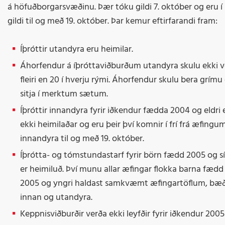
á höfuðborgarsvæðinu. Þær tóku gildi 7. október og eru í
gildi til og með 19. október. Þar kemur eftirfarandi fram:
Íþrótt­ir ut­an­dyra eru heim­il­ar.
Áhorf­end­ur á íþróttaviðburðum ut­an­dyra skulu ekki 
fleiri en 20 í hverju rými. Áhorf­end­ur skulu bera grímu
sitja í merkt­um sætum.
Íþróttir innandyra fyrir iðkendur fædda 2004 og eldri 
ekki heimilaðar og eru þeir því komnir í frí frá æfingu
innandyra til og með 19. október.
Íþrótta- og tómstundastarf fyrir börn fædd 2005 og s
er heimiluð. Því munu allar æfingar flokka barna fædd
2005 og yngri haldast samkvæmt æfingartöflum, bæð
innan og utandyra.
Keppnisviðburðir verða ekki leyfðir fyrir iðkendur 200