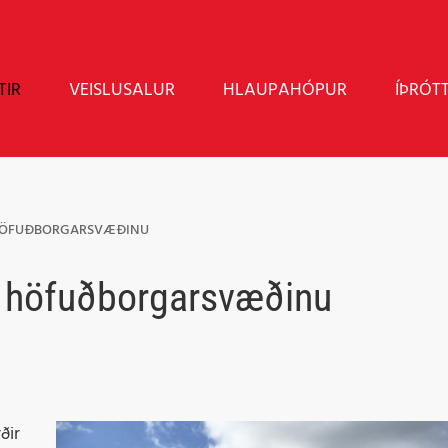
TIR
VEISLUSALUR
HLAUPAHÓPUR
ÍÞRÓT
 HÖFUÐBORGARSVÆÐINU
á höfuðborgarsvæðinu
ðir