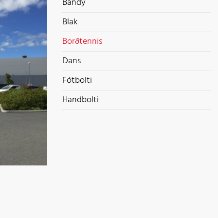
Bandý
Blak
Borðtennis
Dans
Fótbolti
Handbolti