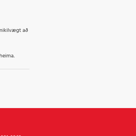
 mikilvægt að
 heima.