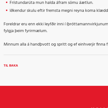
Frístundarúta mun halda áfram sömu áætlun.
Iðkendur skulu eftir fremsta megni reyna koma klæddi
Foreldrar eru enn ekki leyfðir inni í íþróttamannvirkjunum
fylgja þeim fyrirmælum.
Minnum alla á handþvott og spritt og ef einhverjir finna 
TIL BAKA