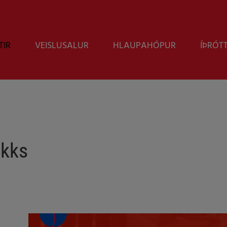
TIR
VEISLUSALUR
HLAUPAHÓPUR
ÍÞRÓT
okks