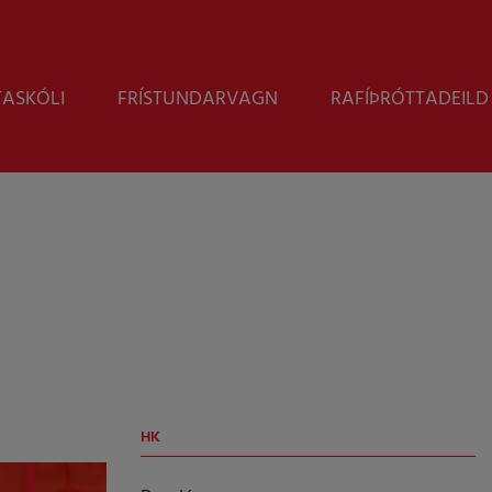
Leita
TASKÓLI
FRÍSTUNDARVAGN
RAFÍÞRÓTTADEILD
HK