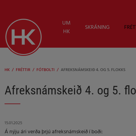
UM
SKRÁNING
FRÉT
HK
HK
/
FRÉTTIR
/
FÓTBOLTI
/
AFREKSNÁMSKEIÐ 4. OG 5. FLOKKS
Afreksnámskeið 4. og 5. fl
15.01.2025
Á nýju ári verða þrjú afreksnámskeið í boði: