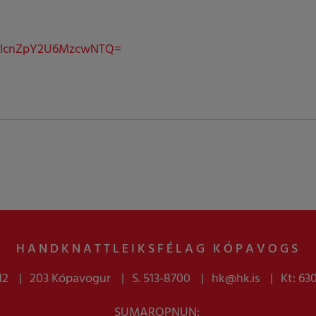
YlNlcnZpY2U6MzcwNTQ=
HANDKNATTLEIKSFÉLAG KÓPAVOGS
12
203 Kópavogur
S. 513-8700
hk@hk.is
Kt: 63
SUMAROPNUN: