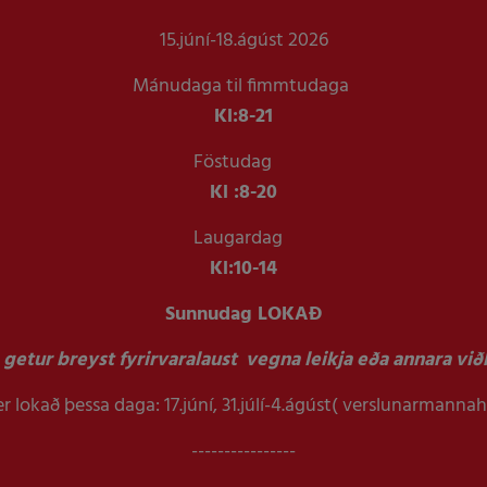
15.júní-18.ágúst 2026
Mánudaga til fimmtudaga
Kl:
8-21
Föstudag
Kl :
8-20
Laugardag
Kl:
10-14
Sunnudag LOKAÐ
getur breyst fyrirvaralaust vegna leikja eða annara viðb
r lokað þessa daga: 17.júní, 31.júlí-4.ágúst( verslunarmanna
----------------