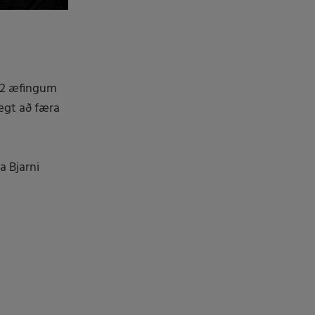
3v2 æfingum
hægt að færa
a Bjarni