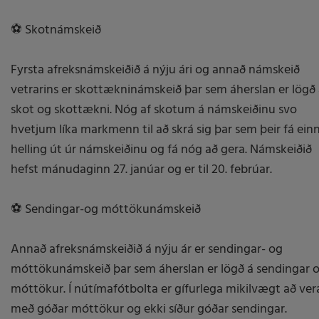
⚽ Skotnámskeið
Fyrsta afreksnámskeiðið á nýju ári og annað námskeið
vetrarins er skottækninámskeið þar sem áherslan er lögð
skot og skottækni. Nóg af skotum á námskeiðinu svo
hvetjum líka markmenn til að skrá sig þar sem þeir fá ein
helling út úr námskeiðinu og fá nóg að gera. Námskeiðið
hefst mánudaginn 27. janúar og er til 20. febrúar.
⚽ Sendingar-og móttökunámskeið
Annað afreksnámskeiðið á nýju ár er sendingar- og
móttökunámskeið þar sem áherslan er lögð á sendingar 
móttökur. Í nútímafótbolta er gífurlega mikilvægt að ver
með góðar móttökur og ekki síður góðar sendingar.