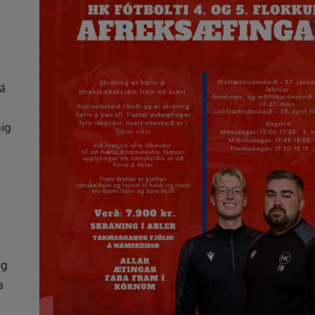
 á
nig
og
a