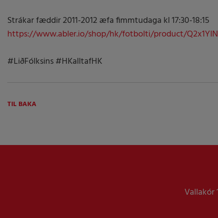
Strákar fæddir 2011-2012 æfa fimmtudaga kl 17:30-18:15
https://www.abler.io/shop/hk/fotbolti/product/Q2x1
#LiðFólksins #HKalltafHK
TIL BAKA
Vallakór 