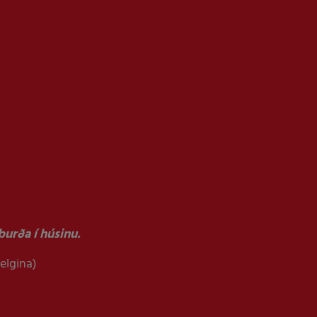
urða í húsinu.
helgina)