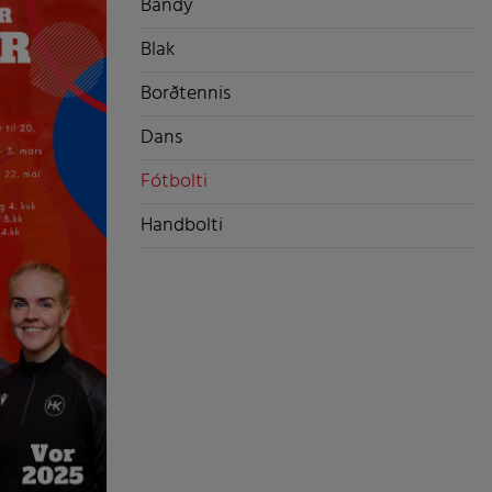
Bandý
Blak
Borðtennis
Dans
Fótbolti
Handbolti