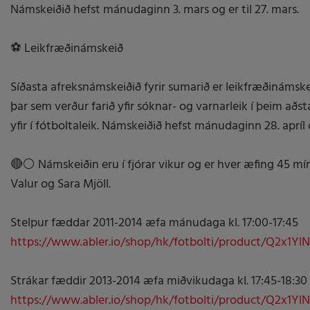
Námskeiðið hefst mánudaginn 3. mars og er til 27. mars.
⚽ Leikfræðinámskeið
Síðasta afreksnámskeiðið fyrir sumarið er leikfræðinámske
þar sem verður farið yfir sóknar- og varnarleik í þeim a
yfir í fótboltaleik. Námskeiðið hefst mánudaginn 28. apríl o
🔴⚪ Námskeiðin eru í fjórar vikur og er hver æfing 45 mí
Valur og Sara Mjöll.
Stelpur fæddar 2011-2014 æfa mánudaga kl. 17:00-17:45
https://www.abler.io/shop/hk/fotbolti/product/Q2x1
Strákar fæddir 2013-2014 æfa miðvikudaga kl. 17:45-18:30
https://www.abler.io/shop/hk/fotbolti/product/Q2x