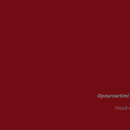
Opnurnartími 
Húsið e