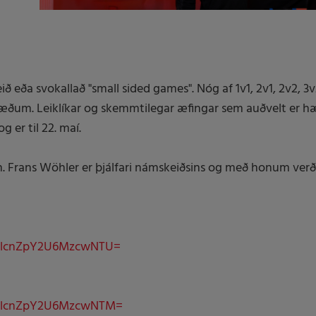
ið eða svokallað "small sided games". Nóg af 1v1, 2v1, 2v2, 
ðstæðum. Leiklíkar og skemmtilegar æfingar sem auðvelt er 
g er til 22. maí.
n. Frans Wöhler er þjálfari námskeiðsins og með honum verð
YlNlcnZpY2U6MzcwNTU=
1YlNlcnZpY2U6MzcwNTM=