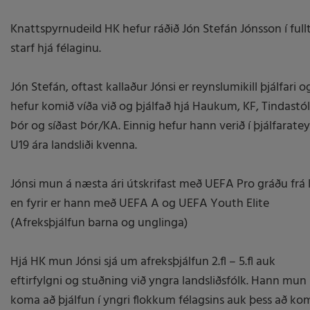
Knattspyrnudeild HK hefur ráðið Jón Stefán Jónsson í full
starf hjá félaginu.
Jón Stefán, oftast kallaður Jónsi er reynslumikill þjálfari o
hefur komið víða við og þjálfað hjá Haukum, KF, Tindastól
Þór og síðast Þór/KA. Einnig hefur hann verið í þjálfarate
U19 ára landsliði kvenna.
Jónsi mun á næsta ári útskrifast með UEFA Pro gráðu frá 
en fyrir er hann með UEFA A og UEFA Youth Elite
(Afreksþjálfun barna og unglinga)
Hjá HK mun Jónsi sjá um afreksþjálfun 2.fl – 5.fl auk
eftirfylgni og stuðning við yngra landsliðsfólk. Hann mun
koma að þjálfun í yngri flokkum félagsins auk þess að ko