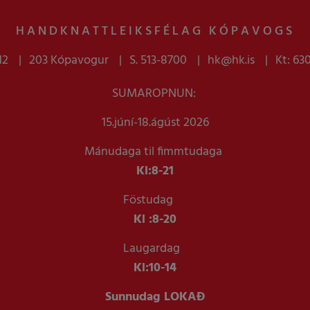
HANDKNATTLEIKSFÉLAG KÓPAVOGS
12
203 Kópavogur
S. 513-8700
hk@hk.is
Kt: 63
SUMAROPNUN:
15.júní-18.ágúst 2026
Mánudaga til fimmtudaga
Kl:
8-21
Föstudag
Kl :
8-20
Laugardag
Kl:
10-14
Sunnudag LOKAÐ