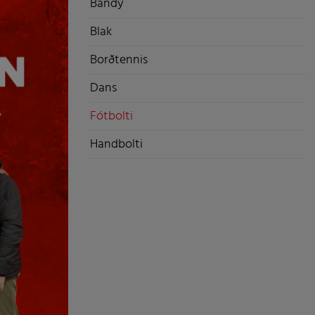
Bandý
Blak
Borðtennis
Dans
Fótbolti
Handbolti