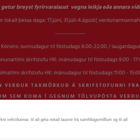
getur breyst fyrirvaralaust vegna leikja eða annara viðb
r lokað þessa daga: 17.júní, 31.júlí-4.ágúst( verslunarmanna
----------------
Kórsins: sunnudagur til föstudags 8:00-22:00 / laugardagu
nunartimi skrifstofu HK: mánudagur til föstudags 9:00 - 17
Símatími skrifstofu HK: mánudagur til föstudags 11:00 - 15:0
N VERÐUR TAKMÖRKUÐ Á SKRIFSTOFUNNI FR
UM SEM KOMA Í GEGNUM TÖLVUPÓSTA VERÐ
kni vefsíðunnar, til að geta notað lausnir frá samfélagsmiðlum og til að