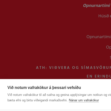
Opnurnartími 
Húsið e
Opnunartími 
Op
ATH: VIÐVERA OG SÍMASVÖRU
EN ERIND
Við notum vafrakökur á þessari vefsíðu
Við notum vafrakökur til að safna og greina upplýsingar um notkun og vir
bæta efni og birta viðeigandi markaðsefni.
Nánar um vafrakökur