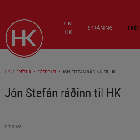
UM
SKRÁNING
FRÉT
HK
HK
/
FRÉTTIR
/
FÓTBOLTI
/
JÓN STEFÁN RÁÐINN TIL HK
Jón Stefán ráðinn til HK
11.11.2022