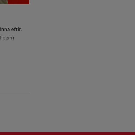
nna eftir.
 þeirri