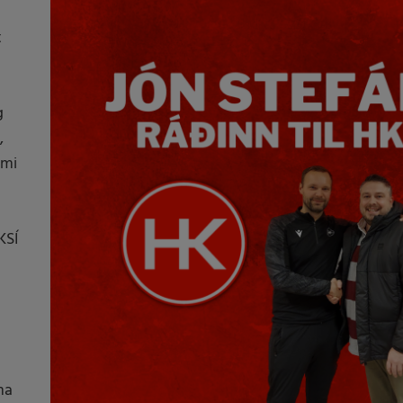
t
g
,
ymi
KSÍ
ma