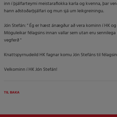
inn í þjálfarteymi meistaraflokka karla og kvenna, þar ver
hann aðstoðarþjálfari og mun sjá um leikgreiningu.
Jón Stefán: " Ég er hæst ánægður að vera kominn í HK og 
Möguleikar félagsins innan vallar sem utan eru sennilega þ
vegferð "
Knattspyrnudeild HK fagnar komu Jón Stefáns til félagsins 
Velkominn í HK Jón Stefán!
TIL BAKA