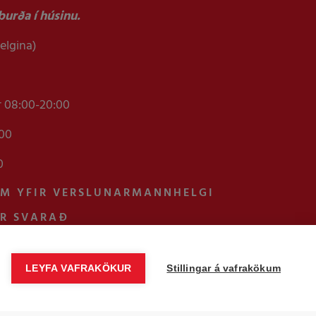
urða í húsinu.
helgina)
r 08:00-20:00
:00
0
AM YFIR VERSLUNARMANNHELGI
UR SVARAÐ
LEYFA VAFRAKÖKUR
Stillingar á vafrakökum