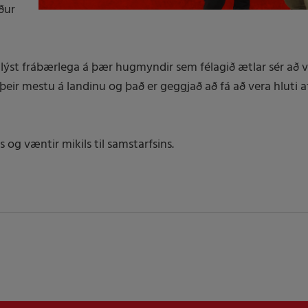
ður
lýst frábærlega á þær hugmyndir sem félagið ætlar sér að vi
eir mestu á landinu og það er geggjað að fá að vera hluti af
og væntir mikils til samstarfsins.