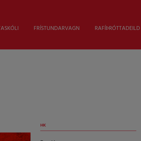
Leita
TASKÓLI
FRÍSTUNDARVAGN
RAFÍÞRÓTTADEILD
HK