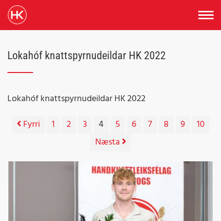
Lokahóf knattspyrnudeildar HK 2022
Lokahóf knattspyrnudeildar HK 2022
Fyrri
1
2
3
4
5
6
7
8
9
10
Næsta