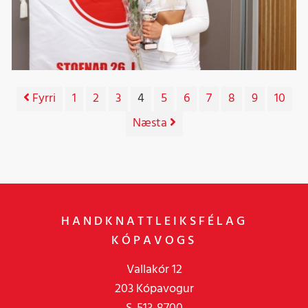
Fyrri
1
2
3
4
5
6
7
8
9
10
Næsta
HANDKNATTLEIKSFÉLAG
KÓPAVOGS
Vallakór 12
203 Kópavogur