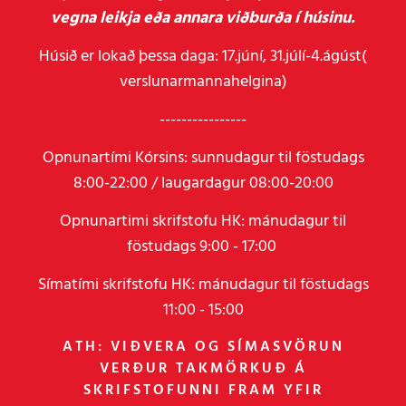
vegna leikja eða annara viðburða í húsinu.
Húsið er lokað þessa daga: 17.júní, 31.júlí-4.ágúst(
verslunarmannahelgina)
----------------
Opnunartími Kórsins: sunnudagur til föstudags
8:00-22:00 / laugardagur 08:00-20:00
Opnunartimi skrifstofu HK: mánudagur til
föstudags 9:00 - 17:00
Símatími skrifstofu HK: mánudagur til föstudags
11:00 - 15:00
ATH: VIÐVERA OG SÍMASVÖRUN
VERÐUR TAKMÖRKUÐ Á
SKRIFSTOFUNNI FRAM YFIR