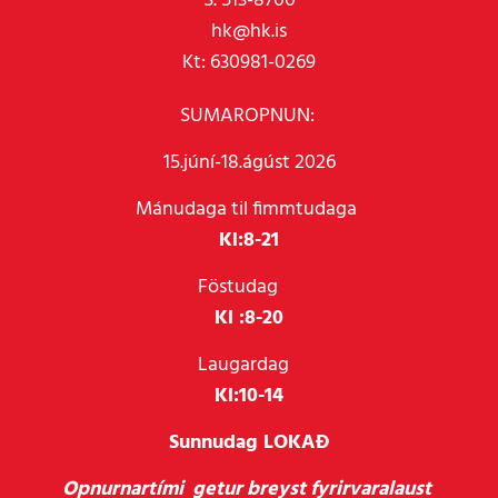
S. 513-8700
hk@hk.is
Kt: 630981-0269
SUMAROPNUN:
15.júní-18.ágúst 2026
Mánudaga til fimmtudaga
Kl:
8-21
Föstudag
Kl :
8-20
Laugardag
Kl:
10-14
Sunnudag LOKAÐ
Opnurnartími getur breyst fyrirvaralaust