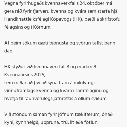
Vegna fyrirhugaðs kvennaverkfalls 24. október má
gera ráð fyrir fjarveru kvenna og kvára sem starfa hjá
Handknattleiksfélagi Kópavogs (HK), bæði á skrifstofu
félagsins og í Kórnum.
Af þeim sökum gæti þjónusta og svörun tafist þann
dag.
HK styður við kvennaverkfallið og markmið
Kvennaársins 2025,
sem miðar að því að sýna fram á mikilvægi
vinnuframlags kvenna og kvára í samfélaginu og
hvetja til raunverulegs jafnréttis á öllum sviðum.
Við stöndum saman fyrir jöfnum tækifærum, óháð
kyni, kynhneigð, uppruna, trú, lit eða fötlun.