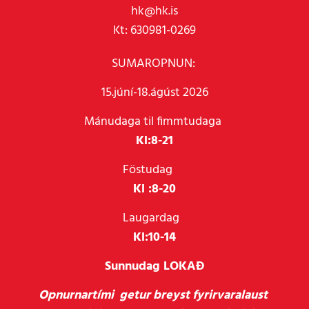
hk@hk.is
Kt: 630981-0269
SUMAROPNUN:
15.júní-18.ágúst 2026
Mánudaga til fimmtudaga
Kl:
8-21
Föstudag
Kl :
8-20
Laugardag
Kl:
10-14
Sunnudag LOKAÐ
Opnurnartími getur breyst fyrirvaralaust