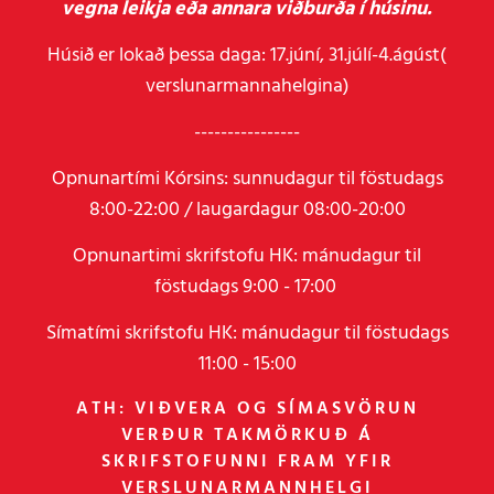
vegna leikja eða annara viðburða í húsinu.
Húsið er lokað þessa daga: 17.júní, 31.júlí-4.ágúst(
verslunarmannahelgina)
----------------
Opnunartími Kórsins: sunnudagur til föstudags
8:00-22:00 / laugardagur 08:00-20:00
Opnunartimi skrifstofu HK: mánudagur til
föstudags 9:00 - 17:00
Símatími skrifstofu HK: mánudagur til föstudags
11:00 - 15:00
ATH: VIÐVERA OG SÍMASVÖRUN
VERÐUR TAKMÖRKUÐ Á
SKRIFSTOFUNNI FRAM YFIR
VERSLUNARMANNHELGI