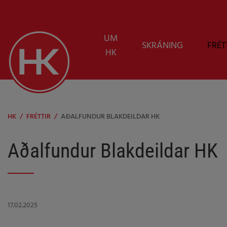
UM
SKRÁNING
FRÉT
HK
HK
/
FRÉTTIR
/
AÐALFUNDUR BLAKDEILDAR HK
Aðalfundur Blakdeildar HK
17.02.2025