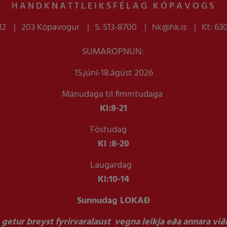
HANDKNATTLEIKSFÉLAG KÓPAVOGS
12
203 Kópavogur
S. 513-8700
hk@hk.is
Kt: 63
SUMAROPNUN:
15.júní-18.ágúst 2026
Mánudaga til fimmtudaga
Kl:
8-21
Föstudag
Kl :
8-20
Laugardag
Kl:
10-14
Sunnudag LOKAÐ
getur breyst fyrirvaralaust vegna leikja eða annara viðb