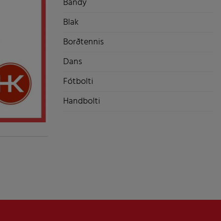
Bandý
Blak
Borðtennis
Dans
Fótbolti
Handbolti