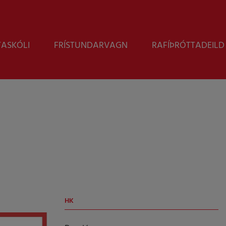
Leita
TASKÓLI
FRÍSTUNDARVAGN
RAFÍÞRÓTTADEILD
HK