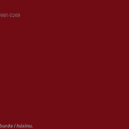
0981-0269
urða í húsinu.