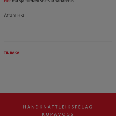
Hér
má sjá tilmæli sóttvarnarlæknis.
Áfram HK!
TIL BAKA
HANDKNATTLEIKSFÉLAG
KÓPAVOGS