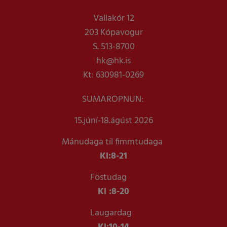
Vallakór 12
203 Kópavogur
S. 513-8700
hk@hk.is
Kt: 630981-0269
SUMAROPNUN:
15.júní-18.ágúst 2026
Mánudaga til fimmtudaga
Kl:
8-21
Föstudag
Kl :
8-20
Laugardag