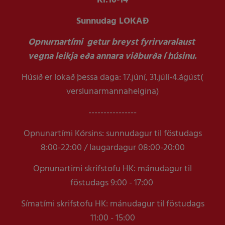
Kl:
10-14
Sunnudag LOKAÐ
Opnurnartími getur breyst fyrirvaralaust
vegna leikja eða annara viðburða í húsinu.
Húsið er lokað þessa daga: 17.júní, 31.júlí-4.ágúst(
verslunarmannahelgina)
----------------
Opnunartími Kórsins: sunnudagur til föstudags
8:00-22:00 / laugardagur 08:00-20:00
Opnunartimi skrifstofu HK: mánudagur til
föstudags 9:00 - 17:00
Símatími skrifstofu HK: mánudagur til föstudags
11:00 - 15:00