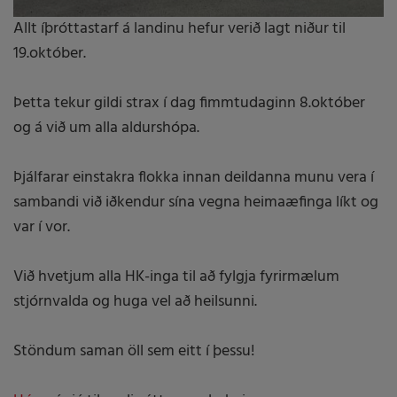
Allt íþróttastarf á landinu hefur verið lagt niður til
19.október.
Þetta tekur gildi strax í dag fimmtudaginn 8.október
og á við um alla aldurshópa.
Þjálfarar einstakra flokka innan deildanna munu vera í
sambandi við iðkendur sína vegna heimaæfinga líkt og
var í vor.
Við hvetjum alla HK-inga til að fylgja fyrirmælum
stjórnvalda og huga vel að heilsunni.
Stöndum saman öll sem eitt í þessu!