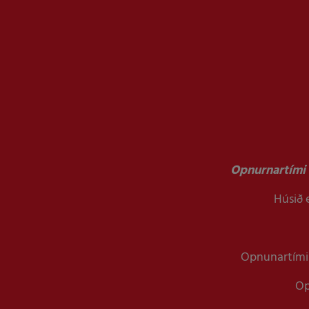
Opnurnartími 
Húsið e
Opnunartími 
Op