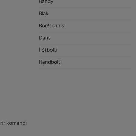
Bandý
Blak
Borðtennis
Dans
Fótbolti
Handbolti
yrir komandi