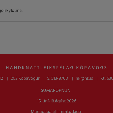
jölskylduna.
HANDKNATTLEIKSFÉLAG KÓPAVOGS
12
203 Kópavogur
S. 513-8700
hk@hk.is
Kt: 63
SUMAROPNUN:
15.júní-18.ágúst 2026
Mánudaga til fimmtudaga