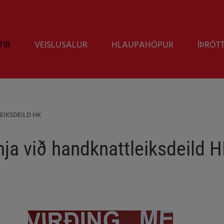
TIR
VEISLUSALUR
HLAUPAHÓPUR
ÍÞRÓT
IKSDEILD HK
a við handknattleiksdeild 