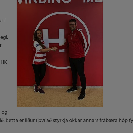
r í
egi.
t
r HK
u og
ð. Þetta er liður í því að styrkja okkar annars frábæra hóp f