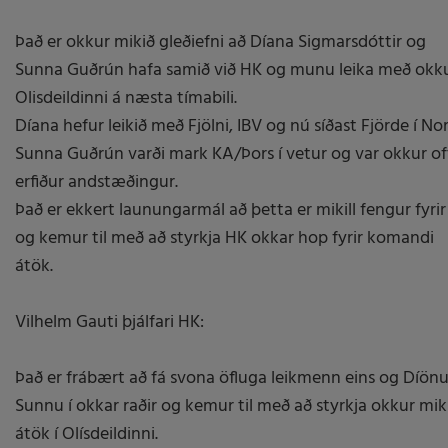
Það er okkur mikið gleðiefni að Díana Sigmarsdóttir og
Sunna Guðrún hafa samið við HK og munu leika með okku
Olisdeildinni á næsta tímabili.
Díana hefur leikið með Fjölni, IBV og nú síðast Fjörde í Nor
Sunna Guðrún varði mark KA/Þors í vetur og var okkur of
erfiður andstæðingur.
Það er ekkert launungarmál að þetta er mikill fengur fyri
og kemur til með að styrkja HK okkar hop fyrir komandi
átök.
Vilhelm Gauti þjálfari HK:
Það er frábært að fá svona öfluga leikmenn eins og Díön
Sunnu í okkar raðir og kemur til með að styrkja okkur miki
átök í Olísdeildinni.