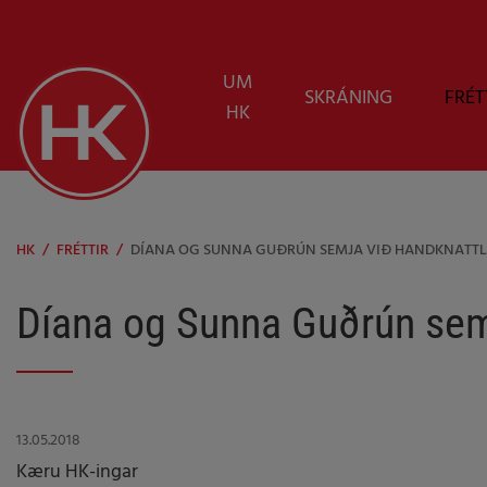
UM
SKRÁNING
FRÉT
HK
HK
/
FRÉTTIR
/
DÍANA OG SUNNA GUÐRÚN SEMJA VIÐ HANDKNATTLE
Díana og Sunna Guðrún semj
13.05.2018
Kæru HK-ingar