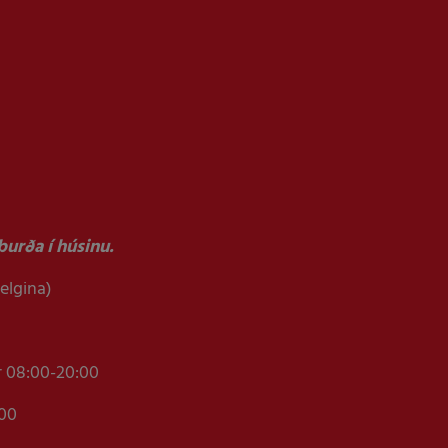
urða í húsinu.
helgina)
r 08:00-20:00
:00