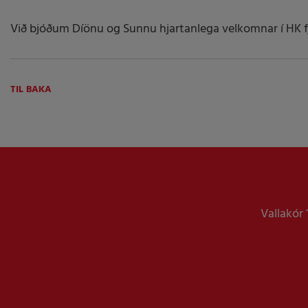
Við bjóðum Díönu og Sunnu hjartanlega velkomnar í HK f
TIL BAKA
Vallakór 