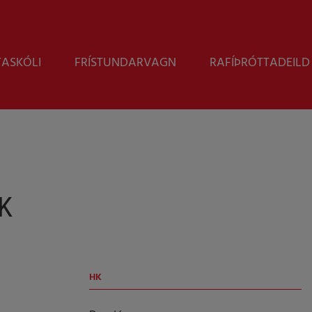
Leita
TASKÓLI
FRÍSTUNDARVAGN
RAFÍÞRÓTTADEILD
HK
HK