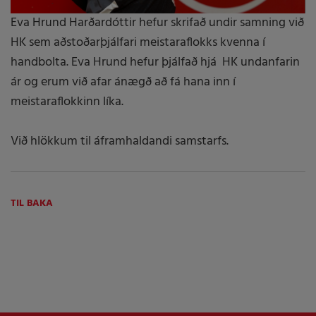
Eva Hrund Harðardóttir hefur skrifað undir samning við
HK sem aðstoðarþjálfari meistaraflokks kvenna í
handbolta. Eva Hrund hefur þjálfað hjá HK undanfarin
ár og erum við afar ánægð að fá hana inn í
meistaraflokkinn líka.
Við hlökkum til áframhaldandi samstarfs.
TIL BAKA