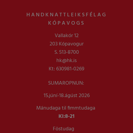
HANDKNATTLEIKSFÉLAG
KÓPAVOGS
Vallakór 12
203 Kópavogur
S. 513-8700
hk@hk.is
Kt: 630981-0269
SUMAROPNUN:
15.júní-18.ágúst 2026
Mánudaga til fimmtudaga
Kl:
8-21
Föstudag