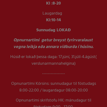
Kl :
8-20
Laugardag
Kl:
10-14
Sunnudag LOKAÐ
Opnurnartími getur breyst fyrirvaralaust
vegna leikja eða annara viðburða í húsinu.
Húsið er lokað þessa daga: 17.júní, 31.júlí-4.ágúst(
verslunarmannahelgina)
----------------
Opnunartími Kórsins: sunnudagur til föstudags
8:00-22:00 / laugardagur 08:00-20:00
Opnunartimi skrifstofu HK: mánudagur til