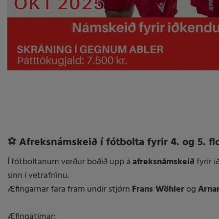
⚽
Afreksnámskeið í fótbolta fyrir 4. og 5. fl
Í fótboltanum verður boðið upp á
afreksnámskeið
fyrir 
sinn í vetrafríinu.
Æfingarnar fara fram undir stjórn
Frans Wöhler
og
Arnar
Æfingatímar: