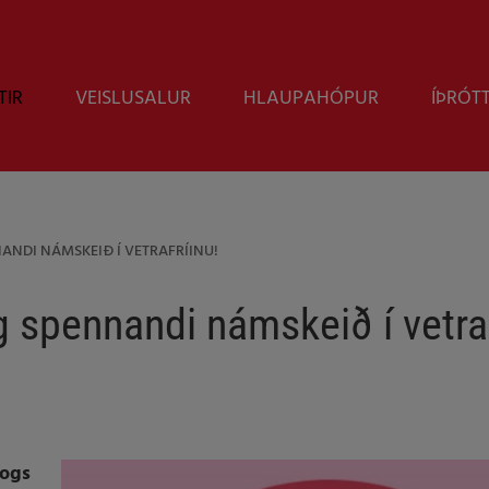
TIR
VEISLUSALUR
HLAUPAHÓPUR
ÍÞRÓT
ANDI NÁMSKEIÐ Í VETRAFRÍINU!
g spennandi námskeið í vetraf
vogs