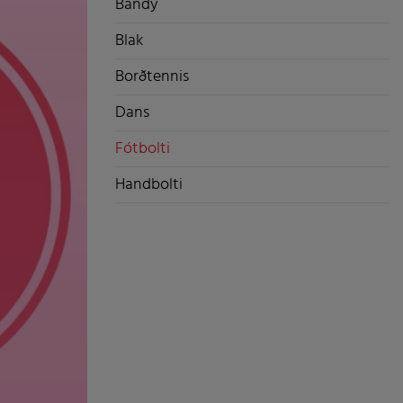
Bandý
Blak
Borðtennis
Dans
Fótbolti
Handbolti