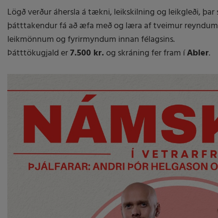
Lögð verður áhersla á tækni, leikskilning og leikgleði, þar
þátttakendur fá að æfa með og læra af tveimur reyndum
leikmönnum og fyrirmyndum innan félagsins.
Þátttökugjald er
7.500 kr.
og skráning fer fram í
Abler
.