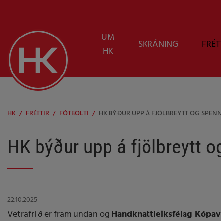
UM
SKRÁNING
FRÉT
HK
HK
/
FRÉTTIR
/
FÓTBOLTI
/
HK BÝÐUR UPP Á FJÖLBREYTT OG SPENN
HK býður upp á fjölbreytt o
22.10.2025
Vetrafríið er fram undan og
Handknattleiksfélag Kópa