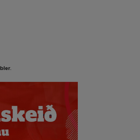
bler
.