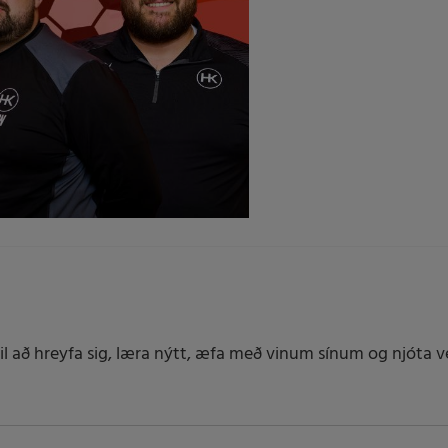
il að hreyfa sig, læra nýtt, æfa með vinum sínum og njóta vet