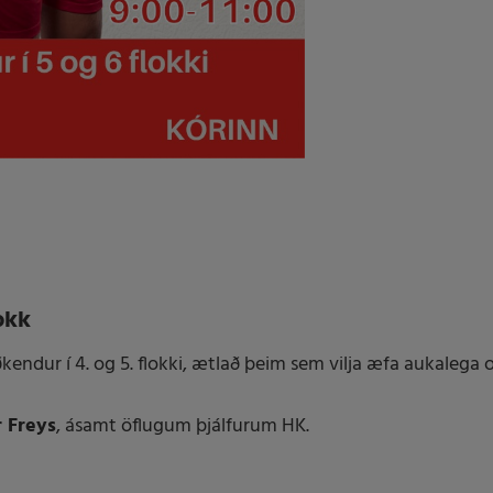
okk
iðkendur í 4. og 5. flokki, ætlað þeim sem vilja æfa aukalega 
 Freys
, ásamt öflugum þjálfurum HK.