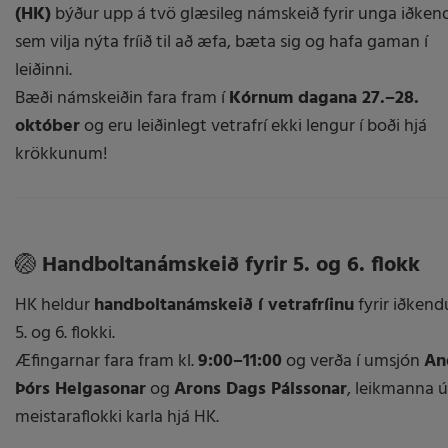
(HK)
býður upp á tvö glæsileg námskeið fyrir unga iðken
sem vilja nýta fríið til að æfa, bæta sig og hafa gaman í
leiðinni.
Bæði námskeiðin fara fram í
Kórnum dagana 27.–28.
október
og eru leiðinlegt vetrafrí ekki lengur í boði hjá
krökkunum!
🏐
Handboltanámskeið fyrir 5. og 6. flokk
HK heldur
handboltanámskeið í vetrafríinu
fyrir iðkendu
5. og 6. flokki.
Æfingarnar fara fram kl.
9:00–11:00
og verða í umsjón
An
Þórs Helgasonar
og
Arons Dags Pálssonar
, leikmanna ú
meistaraflokki karla hjá HK.