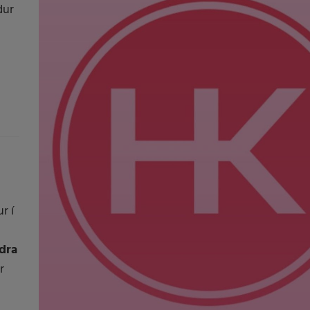
dur
r í
dra
r