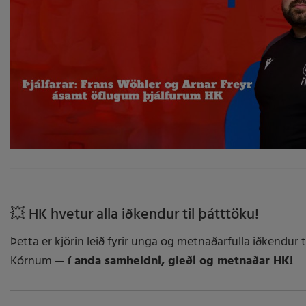
💥 HK hvetur alla iðkendur til þátttöku!
Þetta er kjörin leið fyrir unga og metnaðarfulla iðkendur t
Kórnum —
í anda samheldni, gleði og metnaðar HK!