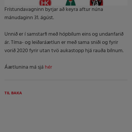
Frístundavagninn byrjar að keyra aftur núna
mánudaginn 31. ágúst.
Unnið er í samstarfi með hópbílum eins og undanfarið
ár. Tíma- og leiðaráætlun er með sama sniði og fyrir
vorið 2020 fyrir utan tvö aukastopp hjá rauða bílnum.
Áætlunina má sjá
hér
TIL BAKA