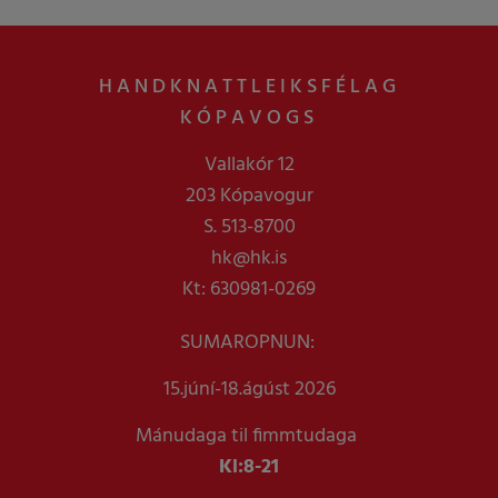
HANDKNATTLEIKSFÉLAG
KÓPAVOGS
Vallakór 12
203 Kópavogur
S. 513-8700
hk@hk.is
Kt: 630981-0269
SUMAROPNUN:
15.júní-18.ágúst 2026
Mánudaga til fimmtudaga
Kl:
8-21