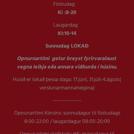
Föstudag
Kl :
8-20
Laugardag
Kl:
10-14
Sunnudag LOKAÐ
Opnurnartími getur breyst fyrirvaralaust
vegna leikja eða annara viðburða í húsinu.
Húsið er lokað þessa daga: 17.júní, 31.júlí-4.ágúst(
verslunarmannahelgina)
----------------
Opnunartími Kórsins: sunnudagur til föstudags
8:00-22:00 / laugardagur 08:00-20:00