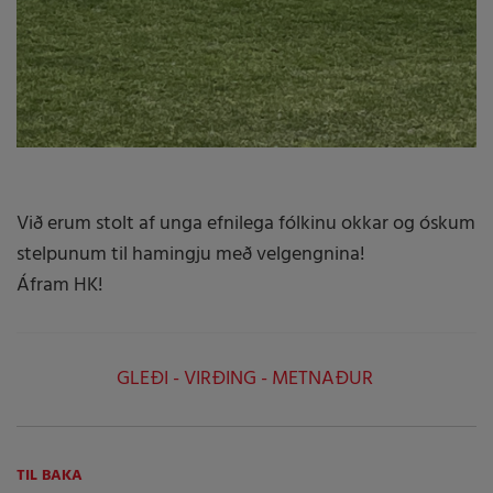
Við erum stolt af unga efnilega fólkinu okkar og óskum
stelpunum til hamingju með velgengnina!
Áfram HK!
GLEÐI - VIRÐING - METNAÐUR
TIL BAKA