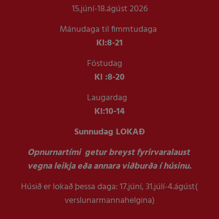
15.júní-18.ágúst 2026
Mánudaga til fimmtudaga
Kl:
8-21
Föstudag
Kl :
8-20
Laugardag
Kl:
10-14
Sunnudag LOKAÐ
Opnurnartími getur breyst fyrirvaralaust
vegna leikja eða annara viðburða í húsinu.
Húsið er lokað þessa daga: 17.júní, 31.júlí-4.ágúst(
verslunarmannahelgina)