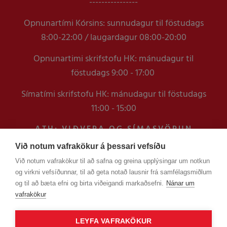
----------------
Opnunartími Kórsins: sunnudagur til föstudags
8:00-22:00 / laugardagur 08:00-20:00
Opnunartimi skrifstofu HK: mánudagur til
föstudags 9:00 - 17:00
Símatími skrifstofu HK: mánudagur til föstudags
11:00 - 15:00
ATH: VIÐVERA OG SÍMASVÖRUN
VERÐUR TAKMÖRKUÐ Á
Við notum vafrakökur á þessari vefsíðu
SKRIFSTOFUNNI FRAM YFIR
Við notum vafrakökur til að safna og greina upplýsingar um notkun
VERSLUNARMANNHELGI
og virkni vefsíðunnar, til að geta notað lausnir frá samfélagsmiðlum
EN ERINDUM SEM KOMA Í GEGNUM
og til að bæta efni og birta viðeigandi markaðsefni.
Nánar um
TÖLVUPÓSTA VERÐUR SVARAÐ
vafrakökur
LEYFA VAFRAKÖKUR