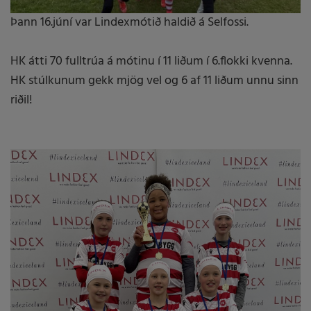
Þann 16.júní var Lindexmótið haldið á Selfossi.
HK átti 70 fulltrúa á mótinu í 11 liðum í 6.flokki kvenna.
HK stúlkunum gekk mjög vel og 6 af 11 liðum unnu sinn
riðil!