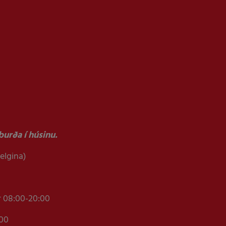
urða í húsinu.
helgina)
r 08:00-20:00
:00