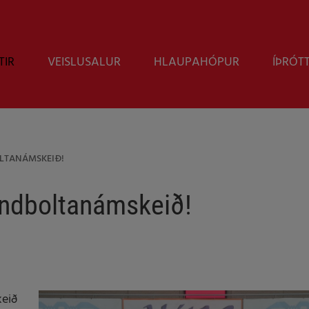
TIR
VEISLUSALUR
HLAUPAHÓPUR
ÍÞRÓT
LTANÁMSKEIÐ!
andboltanámskeið!
keið