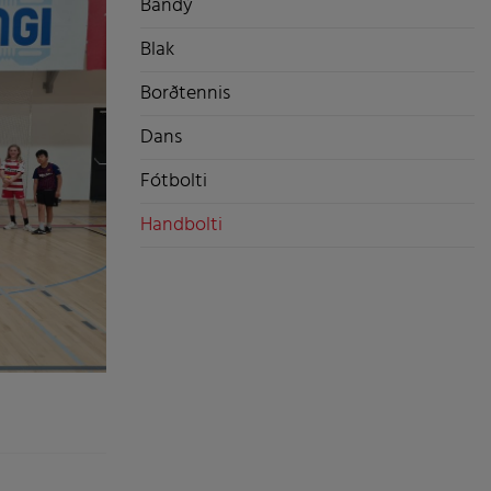
Bandý
Blak
Borðtennis
Dans
Fótbolti
Handbolti