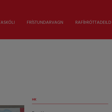
Leita
TASKÓLI
FRÍSTUNDARVAGN
RAFÍÞRÓTTADEILD
HK