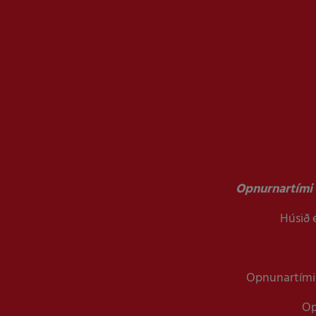
Opnurnartími 
Húsið e
Opnunartími 
Op