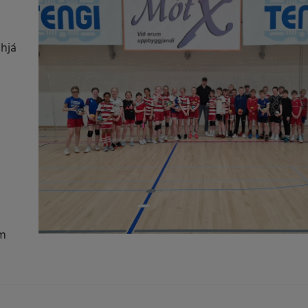
 hjá
um