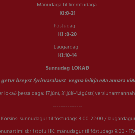
Mánudaga til fimmtudaga
Kl:
8-21
Föstudag
Kl :
8-20
Laugardag
Kl:
10-14
Sunnudag LOKAÐ
getur breyst fyrirvaralaust vegna leikja eða annara viðb
r lokað þessa daga: 17.júní, 31.júlí-4.ágúst( verslunarmanna
----------------
Kórsins: sunnudagur til föstudags 8:00-22:00 / laugardagu
nunartimi skrifstofu HK: mánudagur til föstudags 9:00 - 17