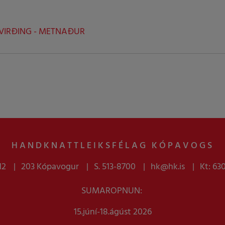
 VIRÐING - METNAÐUR
HANDKNATTLEIKSFÉLAG KÓPAVOGS
12
203 Kópavogur
S. 513-8700
hk@hk.is
Kt: 63
SUMAROPNUN:
15.júní-18.ágúst 2026