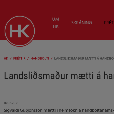
UM
SKRÁNING
FRÉT
HK
HK
/
FRÉTTIR
/
HANDBOLTI
/
LANDSLIÐSMAÐUR MÆTTI Á HANDBO
Landsliðsmaður mætti á h
16.06.2021
Sigvaldi Guðjónsson mætti í heimsókn á handboltanáms