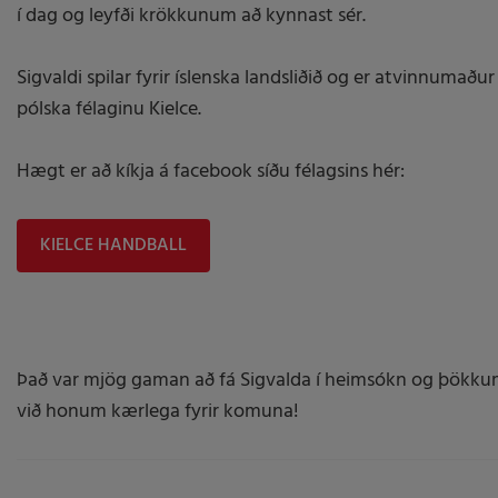
í dag og leyfði krökkunum að kynnast sér.
Sigvaldi spilar fyrir íslenska landsliðið og er atvinnumaður
pólska félaginu Kielce.
Hægt er að kíkja á facebook síðu félagsins hér:
KIELCE HANDBALL
Það var mjög gaman að fá Sigvalda í heimsókn og þökk
við honum kærlega fyrir komuna!