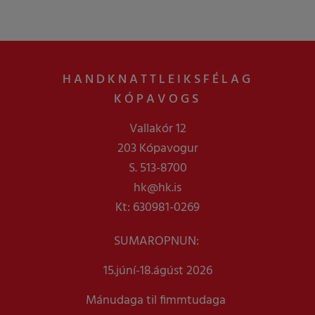
HANDKNATTLEIKSFÉLAG
KÓPAVOGS
Vallakór 12
203 Kópavogur
S. 513-8700
hk@hk.is
Kt: 630981-0269
SUMAROPNUN:
15.júní-18.ágúst 2026
Mánudaga til fimmtudaga