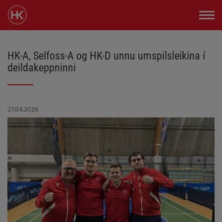
HK-A, Selfoss-A og HK-D unnu umspilsleikina í
deildakeppninni
27.04.2026