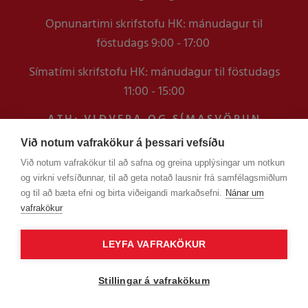
Opnunartimi skrifstofu HK: mánudagur til
föstudags 9:00 - 17:00
Símatími skrifstofu HK: mánudagur til föstudags
11:00 - 15:00
ATH: VIÐVERA OG SÍMASVÖRUN
VERÐUR TAKMÖRKUÐ Á
Við notum vafrakökur á þessari vefsíðu
SKRIFSTOFUNNI FRAM YFIR
Við notum vafrakökur til að safna og greina upplýsingar um notkun
VERSLUNARMANNHELGI
og virkni vefsíðunnar, til að geta notað lausnir frá samfélagsmiðlum
EN ERINDUM SEM KOMA Í GEGNUM
og til að bæta efni og birta viðeigandi markaðsefni.
Nánar um
TÖLVUPÓSTA VERÐUR SVARAÐ
vafrakökur
LEYFA VAFRAKÖKUR
Stillingar á vafrakökum