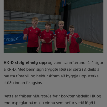
HK-D steig einnig upp
og vann sannfærandi 4–1 sigur
á KR-D. Með þeim sigri tryggði liðið sér sæti í 3. deild á
næsta tímabili og heldur áfram að byggja upp sterka
stöðu innan félagsins.
Þetta er frábær niðurstaða fyrir borðtennisdeild HK og
endurspeglar þá miklu vinnu sem hefur verið lögð í