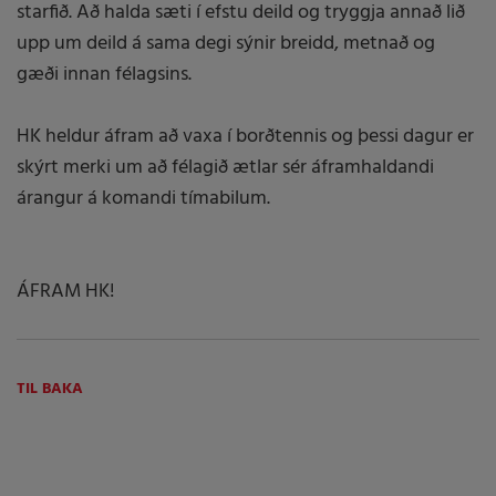
starfið. Að halda sæti í efstu deild og tryggja annað lið
upp um deild á sama degi sýnir breidd, metnað og
gæði innan félagsins.
HK heldur áfram að vaxa í borðtennis og þessi dagur er
skýrt merki um að félagið ætlar sér áframhaldandi
árangur á komandi tímabilum.
ÁFRAM HK!
TIL BAKA