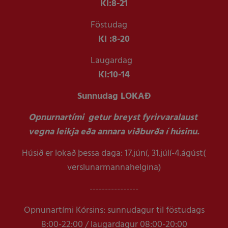
Kl:
8-21
Föstudag
Kl :
8-20
Laugardag
Kl:
10-14
Sunnudag LOKAÐ
Opnurnartími getur breyst fyrirvaralaust
vegna leikja eða annara viðburða í húsinu.
Húsið er lokað þessa daga: 17.júní, 31.júlí-4.ágúst(
verslunarmannahelgina)
----------------
Opnunartími Kórsins: sunnudagur til föstudags
8:00-22:00 / laugardagur 08:00-20:00