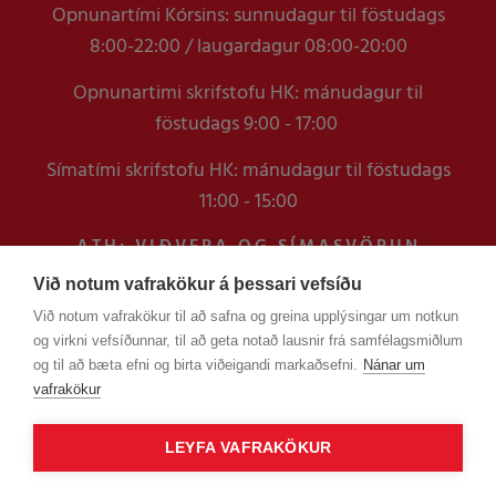
Opnunartími Kórsins: sunnudagur til föstudags
8:00-22:00 / laugardagur 08:00-20:00
Opnunartimi skrifstofu HK: mánudagur til
föstudags 9:00 - 17:00
Símatími skrifstofu HK: mánudagur til föstudags
11:00 - 15:00
ATH: VIÐVERA OG SÍMASVÖRUN
VERÐUR TAKMÖRKUÐ Á
Við notum vafrakökur á þessari vefsíðu
SKRIFSTOFUNNI FRAM YFIR
Við notum vafrakökur til að safna og greina upplýsingar um notkun
VERSLUNARMANNHELGI
og virkni vefsíðunnar, til að geta notað lausnir frá samfélagsmiðlum
EN ERINDUM SEM KOMA Í GEGNUM
og til að bæta efni og birta viðeigandi markaðsefni.
Nánar um
TÖLVUPÓSTA VERÐUR SVARAÐ
vafrakökur
LEYFA VAFRAKÖKUR