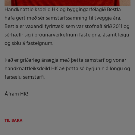
Handknattleiksdeild HK og byggingarfélagið Bestla
hafa gert með sér samstarfssamning til tveggja ára.
Bestla er vaxandi fyrirtæki sem var stofnað árið 2011 og
sérhæfir sig í þróunarverkefnum fasteigna, ásamt leigu
og sölu á fasteignum.
Það er gríðarleg ánægja með þetta samstarf og vonar
handknattleiksdeild HK að þetta sé byrjunin á löngu og
farsælu samstarfi.
Áfram HK!
TIL BAKA