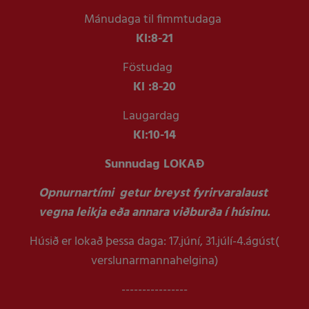
Mánudaga til fimmtudaga
Kl:
8-21
Föstudag
Kl :
8-20
Laugardag
Kl:
10-14
Sunnudag LOKAÐ
Opnurnartími getur breyst fyrirvaralaust
vegna leikja eða annara viðburða í húsinu.
Húsið er lokað þessa daga: 17.júní, 31.júlí-4.ágúst(
verslunarmannahelgina)
----------------