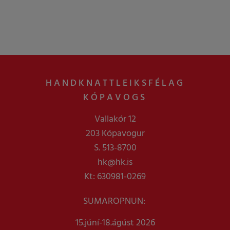
HANDKNATTLEIKSFÉLAG
KÓPAVOGS
Vallakór 12
203 Kópavogur
S. 513-8700
hk@hk.is
Kt: 630981-0269
SUMAROPNUN:
15.júní-18.ágúst 2026