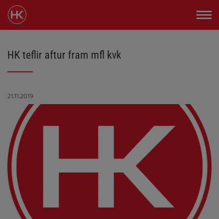
HK teflir aftur fram mfl kvk
21.11.2019