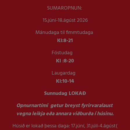
SUMAROPNUN:
15.júní-18.ágúst 2026
Mánudaga til fimmtudaga
Kl:
8-21
Föstudag
Kl :
8-20
Laugardag
Kl:
10-14
Sunnudag LOKAÐ
Opnurnartími getur breyst fyrirvaralaust
vegna leikja eða annara viðburða í húsinu.
Húsið er lokað þessa daga: 17.júní, 31.júlí-4.ágúst(