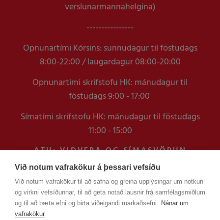
verslunarmannahelgina)
----------------
Opnunartími Kórsins: sunnudagur til föstudags
8:00-22:00 / laugardagur 08:00-20:00
Opnunartimi skrifstofu HK: mánudagur til
föstudags 9:00 - 17:00
Símatími skrifstofu HK: mánudagur til föstudags
11:00 - 15:00
ATH: VIÐVERA OG SÍMASVÖRUN
VERÐUR TAKMÖRKUÐ Á
Við notum vafrakökur á þessari vefsíðu
SKRIFSTOFUNNI FRAM YFIR
Við notum vafrakökur til að safna og greina upplýsingar um notkun
VERSLUNARMANNHELGI
og virkni vefsíðunnar, til að geta notað lausnir frá samfélagsmiðlum
EN ERINDUM SEM KOMA Í GEGNUM
og til að bæta efni og birta viðeigandi markaðsefni.
Nánar um
TÖLVUPÓSTA VERÐUR SVARAÐ
vafrakökur