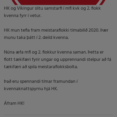
HK og Víkingur slitu samstarfi í mfl kvk og 2. flokk
kvenna fyrr í vetur.
HK mun tefla fram meistaraflokki tímabilið 2020. Þær
munu taka þátt í 2. deild kvenna.
Núna æfa mfl og 2. flokkur kvenna saman. Þetta er
flott tækifæri fyrir ungar og upprennandi stelpur að fá
tækifæri að spila meistaraflokksbolta.
Það eru spennandi tímar framundan í
kvennaknattspyrnu hjá HK.
Áfram HK!