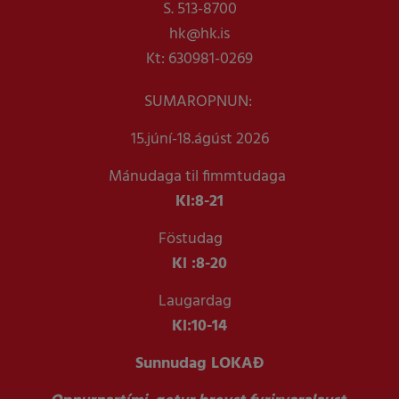
S. 513-8700
hk@hk.is
Kt: 630981-0269
SUMAROPNUN:
15.júní-18.ágúst 2026
Mánudaga til fimmtudaga
Kl:
8-21
Föstudag
Kl :
8-20
Laugardag
Kl:
10-14
Sunnudag LOKAÐ