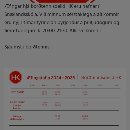
Æfingar hjá borðtennisdeild HK eru hafnar í
Snælandsskóla. Við minnum sérstaklega á að komnir
eru nýjir tímar fyrir eldri byrjendur á þriðjudögum og
fimmtudögum kl.20:00-21:30. Allir velkomnir.
Sjáumst í borðtennis!