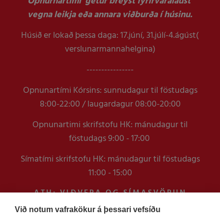
Opnurnartími getur breyst fyrirvaralaust
vegna leikja eða annara viðburða í húsinu.
Húsið er lokað þessa daga: 17.júní, 31.júlí-4.ágúst(
verslunarmannahelgina)
----------------
Opnunartími Kórsins: sunnudagur til föstudags
8:00-22:00 / laugardagur 08:00-20:00
Opnunartimi skrifstofu HK: mánudagur til
föstudags 9:00 - 17:00
Símatími skrifstofu HK: mánudagur til föstudags
11:00 - 15:00
ATH: VIÐVERA OG SÍMASVÖRUN
VERÐUR TAKMÖRKUÐ Á
Við notum vafrakökur á þessari vefsíðu
SKRIFSTOFUNNI FRAM YFIR