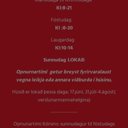
Mánudaga til fimmtudaga
Kl:
8-21
Föstudag
Kl :
8-20
Laugardag
Kl:
10-14
Sunnudag LOKAÐ
Opnurnartími getur breyst fyrirvaralaust
vegna leikja eða annara viðburða í húsinu.
Húsið er lokað þessa daga: 17.júní, 31.júlí-4.ágúst(
verslunarmannahelgina)
----------------
Opnunartími Kórsins: sunnudagur til föstudags