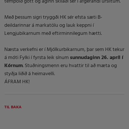
tempóið gott og aginn skilaði sér í afgerandi úrslitum.
Með þessum sigri tryggði HK sér efsta sæti B-
deildarinnar á markatölu og lauk keppni í
Lengjubikarnum með eftirminnilegum hætti.
Næsta verkefni er í Mjólkurbikarnum, þar sem HK tekur
á móti Fylki í fyrsta leik sínum
sunnudaginn 26. apríl í
Kórnum
. Stuðningsmenn eru hvattir til að mæta og
styðja liðið á heimavelli.
ÁFRAM HK!
TIL BAKA