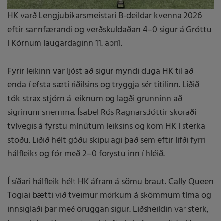
HK varð Lengjubikarsmeistari B-deildar kvenna 2026
eftir sannfærandi og verðskuldaðan 4–0 sigur á Gróttu
í Kórnum laugardaginn 11. apríl.
Fyrir leikinn var ljóst að sigur myndi duga HK til að
enda í efsta sæti riðilsins og tryggja sér titilinn. Liðið
tók strax stjórn á leiknum og lagði grunninn að
sigrinum snemma. Ísabel Rós Ragnarsdóttir skoraði
tvívegis á fyrstu mínútum leiksins og kom HK í sterka
stöðu. Liðið hélt góðu skipulagi það sem eftir lifði fyrri
hálfleiks og fór með 2–0 forystu inn í hléið.
Í síðari hálfleik hélt HK áfram á sömu braut. Cally Queen
Togiai bætti við tveimur mörkum á skömmum tíma og
innsiglaði þar með öruggan sigur. Liðsheildin var sterk,