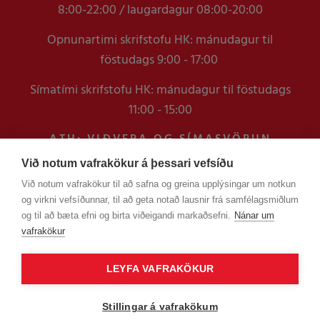
8:00-22:00 / laugardagur 08:00-20:00
Opnunartimi skrifstofu HK: mánudagur til
föstudags 9:00 - 17:00
Símatími skrifstofu HK: mánudagur til föstudags
11:00 - 15:00
ATH: VIÐVERA OG SÍMASVÖRUN
VERÐUR TAKMÖRKUÐ Á
Við notum vafrakökur á þessari vefsíðu
SKRIFSTOFUNNI FRAM YFIR
Við notum vafrakökur til að safna og greina upplýsingar um notkun
VERSLUNARMANNHELGI
og virkni vefsíðunnar, til að geta notað lausnir frá samfélagsmiðlum
EN ERINDUM SEM KOMA Í GEGNUM
og til að bæta efni og birta viðeigandi markaðsefni.
Nánar um
TÖLVUPÓSTA VERÐUR SVARAÐ
vafrakökur
LEYFA VAFRAKÖKUR
Stillingar á vafrakökum