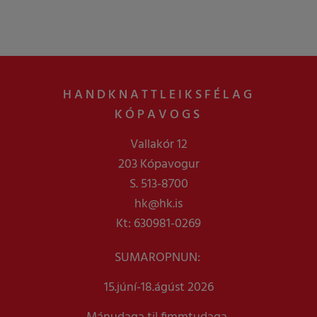
HANDKNATTLEIKSFÉLAG
KÓPAVOGS
Vallakór 12
203 Kópavogur
S. 513-8700
hk@hk.is
Kt: 630981-0269
SUMAROPNUN:
15.júní-18.ágúst 2026