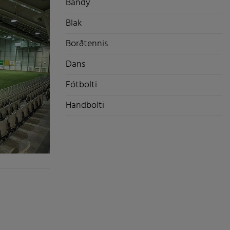
Bandý
Blak
Borðtennis
Dans
Fótbolti
Handbolti