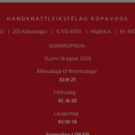
HANDKNATTLEIKSFÉLAG KÓPAVOGS
12
203 Kópavogur
S. 513-8700
hk@hk.is
Kt: 63
SUMAROPNUN:
15.júní-18.ágúst 2026
Mánudaga til fimmtudaga
Kl:
8-21
Föstudag
Kl :
8-20
Laugardag
Kl:
10-14
Sunnudag LOKAÐ