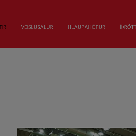
TIR
VEISLUSALUR
HLAUPAHÓPUR
ÍÞRÓT