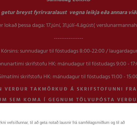
getur breyst fyrirvaralaust vegna leikja eða annara viðb
r lokað þessa daga: 17.júní, 31.júlí-4.ágúst( verslunarmanna
----------------
Kórsins: sunnudagur til föstudags 8:00-22:00 / laugardagu
nunartimi skrifstofu HK: mánudagur til föstudags 9:00 - 17
Símatími skrifstofu HK: mánudagur til föstudags 11:00 - 15:0
N VERÐUR TAKMÖRKUÐ Á SKRIFSTOFUNNI FR
UM SEM KOMA Í GEGNUM TÖLVUPÓSTA VERÐ
kni vefsíðunnar, til að geta notað lausnir frá samfélagsmiðlum og til að