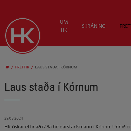
UM
SKRÁNING
FRÉT
HK
HK
/
FRÉTTIR
/
LAUS STAÐA Í KÓRNUM
Laus staða í Kórnum
29.08.2024
HK óskar eftir að ráða helgarstarfsmann í Kórinn. Unnið er