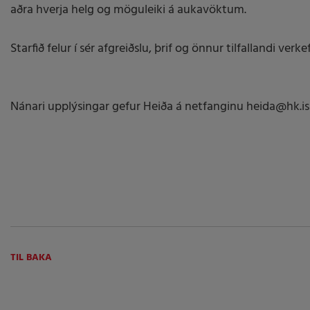
aðra hverja helg og möguleiki á aukavöktum.
Starfið felur í sér afgreiðslu, þrif og önnur tilfallandi verkef
Nánari upplýsingar gefur Heiða á netfanginu heida@hk.is
TIL BAKA