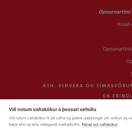
Opnurnartími 
Húsið e
Opnunartími 
Op
ATH: VIÐVERA OG SÍMASVÖRU
EN ERIND
Við notum vafrakökur á þessari vefsíðu
Við notum vafrakökur til að safna og greina upplýsingar um notkun og vir
bæta efni og birta viðeigandi markaðsefni.
Nánar um vafrakökur