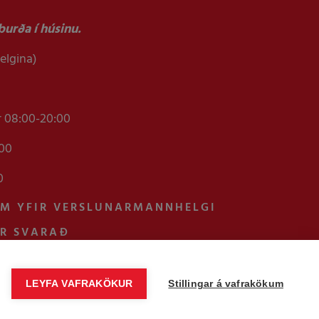
urða í húsinu.
helgina)
r 08:00-20:00
:00
0
AM YFIR VERSLUNARMANNHELGI
UR SVARAÐ
LEYFA VAFRAKÖKUR
Stillingar á vafrakökum