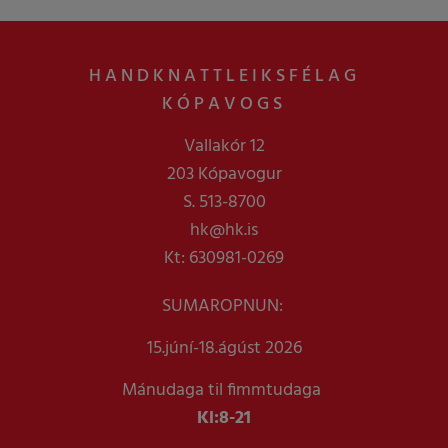
HANDKNATTLEIKSFÉLAG
KÓPAVOGS
Vallakór 12
203 Kópavogur
S. 513-8700
hk@hk.is
Kt: 630981-0269
SUMAROPNUN:
15.júní-18.ágúst 2026
Mánudaga til fimmtudaga
Kl:
8-21