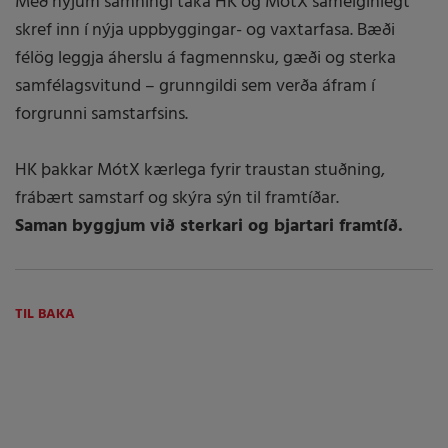
Með nýjum samningi taka HK og MótX sameiginlegt
skref inn í nýja uppbyggingar- og vaxtarfasa. Bæði
félög leggja áherslu á fagmennsku, gæði og sterka
samfélagsvitund – grunngildi sem verða áfram í
forgrunni samstarfsins.
HK þakkar MótX kærlega fyrir traustan stuðning,
frábært samstarf og skýra sýn til framtíðar.
Saman byggjum við sterkari og bjartari framtíð.
TIL BAKA