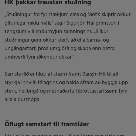
HK þakkar traustan stuðning
„Stuðningur frá fyrirtækjum eins og MótX skiptir okkur
gífurlega miklu máli,“ segir Sigurjón Hallgrímsson í
tengslum við endurnýjun samningsins. „Slíkur
stuðningur gerir okkur kleift að efla barna- og
unglingastarf, þróa umgjörð og skapa enn betra
umhverfi fyrir iðkendur okkar.“
Samstarfið er hluti af stærri framtíðarsýn HK til að
styrkja innviði félagsins og halda áfram að byggja upp
sterk, heilbrigð og metnaðarfull íþróttastarfssemi fyrir
alla aldurshópa.
Öflugt samstarf til framtíðar