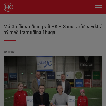
MótX eflir stuðning við HK – Samstarfið styrkt á
ný með framtíðina í huga
20.11.2025