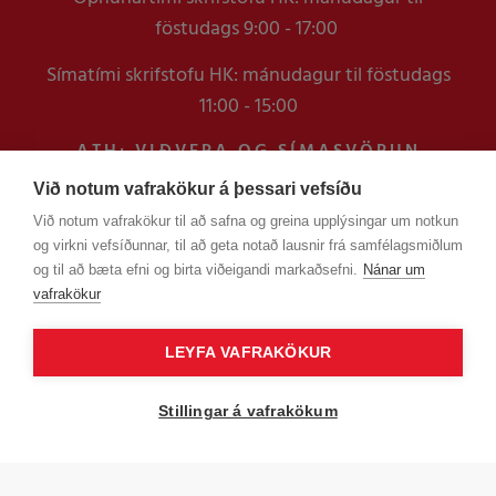
föstudags 9:00 - 17:00
Símatími skrifstofu HK: mánudagur til föstudags
11:00 - 15:00
ATH: VIÐVERA OG SÍMASVÖRUN
VERÐUR TAKMÖRKUÐ Á
Við notum vafrakökur á þessari vefsíðu
SKRIFSTOFUNNI FRAM YFIR
Við notum vafrakökur til að safna og greina upplýsingar um notkun
VERSLUNARMANNHELGI
og virkni vefsíðunnar, til að geta notað lausnir frá samfélagsmiðlum
EN ERINDUM SEM KOMA Í GEGNUM
og til að bæta efni og birta viðeigandi markaðsefni.
Nánar um
TÖLVUPÓSTA VERÐUR SVARAÐ
vafrakökur
LEYFA VAFRAKÖKUR
Stillingar á vafrakökum