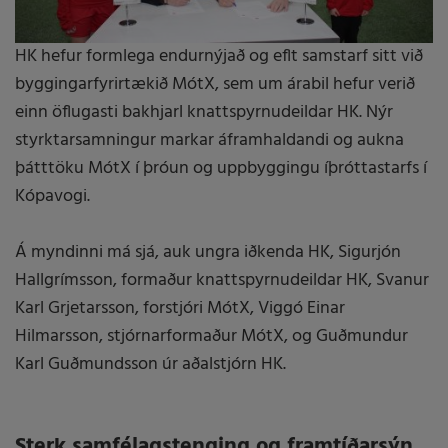
HK hefur formlega endurnýjað og eflt samstarf sitt við
byggingarfyrirtækið MótX, sem um árabil hefur verið
einn öflugasti bakhjarl knattspyrnudeildar HK. Nýr
styrktarsamningur markar áframhaldandi og aukna
þátttöku MótX í þróun og uppbyggingu íþróttastarfs í
Kópavogi.
Á myndinni má sjá, auk ungra iðkenda HK, Sigurjón
Hallgrímsson, formaður knattspyrnudeildar HK, Svanur
Karl Grjetarsson, forstjóri MótX, Viggó Einar
Hilmarsson, stjórnarformaður MótX, og Guðmundur
Karl Guðmundsson úr aðalstjórn HK.
Sterk samfélagstenging og framtíðarsýn