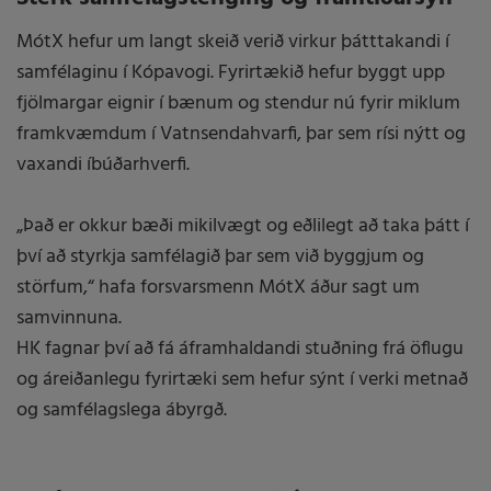
MótX hefur um langt skeið verið virkur þátttakandi í
samfélaginu í Kópavogi. Fyrirtækið hefur byggt upp
fjölmargar eignir í bænum og stendur nú fyrir miklum
framkvæmdum í Vatnsendahvarfi, þar sem rísi nýtt og
vaxandi íbúðarhverfi.
„Það er okkur bæði mikilvægt og eðlilegt að taka þátt í
því að styrkja samfélagið þar sem við byggjum og
störfum,“ hafa forsvarsmenn MótX áður sagt um
samvinnuna.
HK fagnar því að fá áframhaldandi stuðning frá öflugu
og áreiðanlegu fyrirtæki sem hefur sýnt í verki metnað
og samfélagslega ábyrgð.