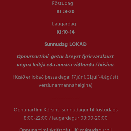
Föstudag
Kl :
8-20
Laugardag
Kl:
10-14
Sunnudag LOKAÐ
Opnurnartími getur breyst fyrirvaralaust
vegna leikja eða annara viðburða í húsinu.
Húsið er lokað þessa daga: 17.júní, 31.júlí-4.ágúst(
verslunarmannahelgina)
----------------
Opnunartími Kórsins: sunnudagur til föstudags
8:00-22:00 / laugardagur 08:00-20:00
Opnunartimi skrifstofu HK: mánudagur til