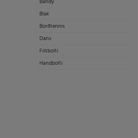
Bandý
Blak
Borðtennis
Dans
Fótbolti
Handbolti