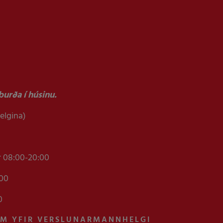
urða í húsinu.
helgina)
r 08:00-20:00
:00
0
AM YFIR VERSLUNARMANNHELGI