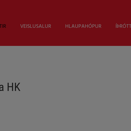
TIR
VEISLUSALUR
HLAUPAHÓPUR
ÍÞRÓT
la HK