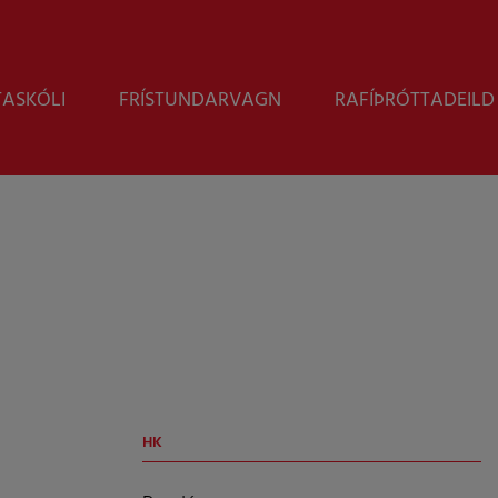
Leita
TASKÓLI
FRÍSTUNDARVAGN
RAFÍÞRÓTTADEILD
HK