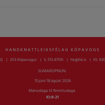
HANDKNATTLEIKSFÉLAG KÓPAVOGS
12
203 Kópavogur
S. 513-8700
hk@hk.is
Kt: 63
SUMAROPNUN:
15.júní-18.ágúst 2026
Mánudaga til fimmtudaga
Kl:
8-21