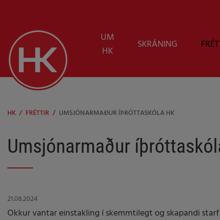
UM
SKRÁNING
FRÉT
HK
HK
/
FRÉTTIR
/
UMSJÓNARMAÐUR ÍÞRÓTTASKÓLA HK
Umsjónarmaður íþróttaskó
21.08.2024
Okkur vantar einstakling í skemmtilegt og skapandi starf