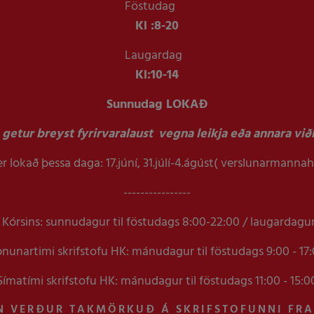
Föstudag
Kl :
8-20
Laugardag
Kl:
10-14
Sunnudag LOKAÐ
getur breyst fyrirvaralaust vegna leikja eða annara viðb
r lokað þessa daga: 17.júní, 31.júlí-4.ágúst( verslunarmanna
----------------
Kórsins: sunnudagur til föstudags 8:00-22:00 / laugardagu
nunartimi skrifstofu HK: mánudagur til föstudags 9:00 - 17
Símatími skrifstofu HK: mánudagur til föstudags 11:00 - 15:0
N VERÐUR TAKMÖRKUÐ Á SKRIFSTOFUNNI FR