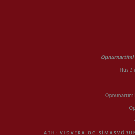
Opnurnartími 
Húsið e
Opnunartími 
Op
ATH: VIÐVERA OG SÍMASVÖRU