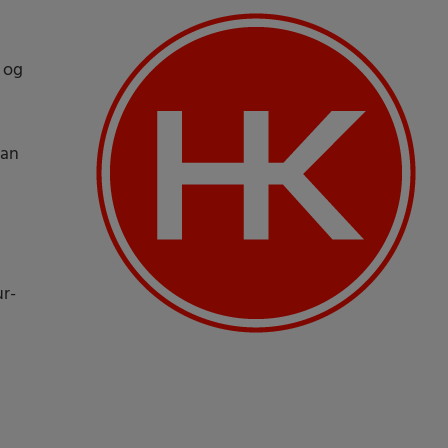
a og
gan
ur-