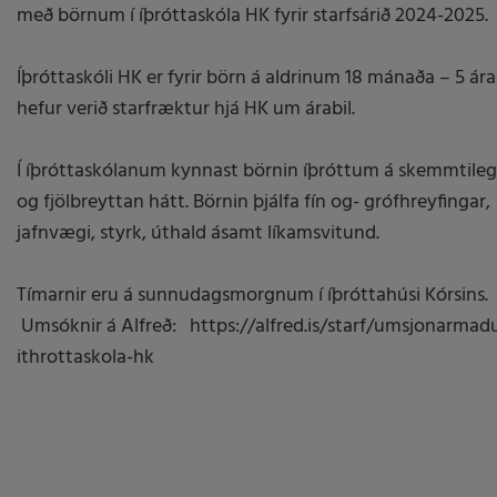
með börnum í íþróttaskóla HK fyrir starfsárið 2024-2025.
Íþróttaskóli HK er fyrir börn á aldrinum 18 mánaða – 5 ár
hefur verið starfræktur hjá HK um árabil.
Í íþróttaskólanum kynnast börnin íþróttum á skemmtile
og fjölbreyttan hátt. Börnin þjálfa fín og- grófhreyfingar,
jafnvægi, styrk, úthald ásamt líkamsvitund.
Tímarnir eru á sunnudagsmorgnum í íþróttahúsi Kórsins.
Umsóknir á Alfreð: https://alfred.is/starf/umsjonarmad
ithrottaskola-hk