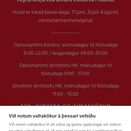
vegna leikja eða annara viðburða í húsinu.
Húsið er lokað þessa daga: 17.júní, 31.júlí-4.ágúst(
verslunarmannahelgina)
----------------
Opnunartími Kórsins: sunnudagur til föstudags
8:00-22:00 / laugardagur 08:00-20:00
Opnunartimi skrifstofu HK: mánudagur til
föstudags 9:00 - 17:00
Símatími skrifstofu HK: mánudagur til föstudags
11:00 - 15:00
ATH: VIÐVERA OG SÍMASVÖRUN
VERÐUR TAKMÖRKUÐ Á
Við notum vafrakökur á þessari vefsíðu
SKRIFSTOFUNNI FRAM YFIR
Við notum vafrakökur til að safna og greina upplýsingar um notkun
VERSLUNARMANNHELGI
og virkni vefsíðunnar, til að geta notað lausnir frá samfélagsmiðlum