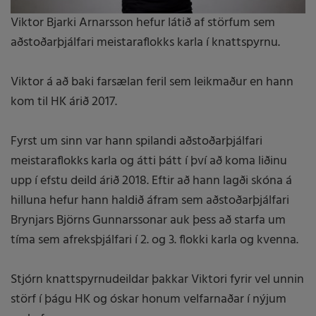
Viktor Bjarki Arnarsson hefur látið af störfum sem
aðstoðarþjálfari meistaraflokks karla í knattspyrnu.
Viktor á að baki farsælan feril sem leikmaður en hann
kom til HK árið 2017.
Fyrst um sinn var hann spilandi aðstoðarþjálfari
meistaraflokks karla og átti þátt í því að koma liðinu
upp í efstu deild árið 2018. Eftir að hann lagði skóna á
hilluna hefur hann haldið áfram sem aðstoðarþjálfari
Brynjars Björns Gunnarssonar auk þess að starfa um
tíma sem afreksþjálfari í 2. og 3. flokki karla og kvenna.
Stjórn knattspyrnudeildar þakkar Viktori fyrir vel unnin
störf í þágu HK og óskar honum velfarnaðar í nýjum