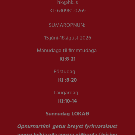
hk@hk.is
Kt: 630981-0269
SUMAROPNUN:
15.júní-18.ágúst 2026
Mánudaga til fimmtudaga
Kl:
8-21
Föstudag
Kl :
8-20
Laugardag
Kl:
10-14
Sunnudag LOKAÐ
Opnurnartími getur breyst fyrirvaralaust