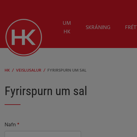
UM
SKRÁNING
FRÉT
HK
HK
/
VEISLUSALUR
/
FYRIRSPURN UM SAL
Fyrirspurn um sal
Nafn