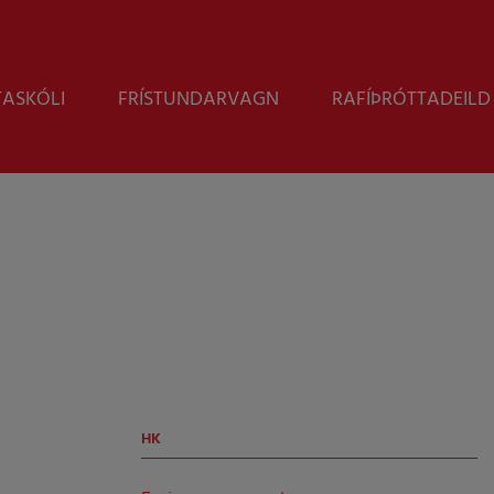
Leita
TASKÓLI
FRÍSTUNDARVAGN
RAFÍÞRÓTTADEILD
HK