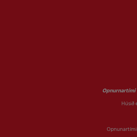
Opnurnartími 
Húsið e
Opnunartími 