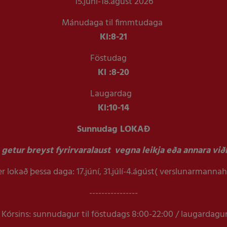
15.júní-18.ágúst 2026
Mánudaga til fimmtudaga
Kl:
8-21
Föstudag
Kl :
8-20
Laugardag
Kl:
10-14
Sunnudag LOKAÐ
getur breyst fyrirvaralaust vegna leikja eða annara viðb
r lokað þessa daga: 17.júní, 31.júlí-4.ágúst( verslunarmanna
----------------
Kórsins: sunnudagur til föstudags 8:00-22:00 / laugardagu