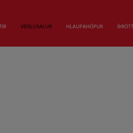
TIR
VEISLUSALUR
HLAUPAHÓPUR
ÍÞRÓT