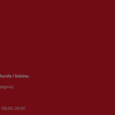
urða í húsinu.
helgina)
r 08:00-20:00