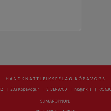
HANDKNATTLEIKSFÉLAG KÓPAVOGS
12
203 Kópavogur
S. 513-8700
hk@hk.is
Kt: 63
SUMAROPNUN: