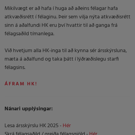
Mikilvægt er að hafa í huga að aðeins félagar hafa
atkvæðisrétt í félaginu. Þeir sem vilja nýta atkvæðisrétt
sinn á aðalfundi HK eru því hvattir til að ganga frá
félagsaðild tímanlega.
Við hvetjum alla HK-inga til að kynna sér ársskýrsluna,
mæta á aðalfund og taka þátt í lýðræðislegu starfi
félagsins.
ÁFRAM HK!
Nánari upplýsingar:
Lesa ársskýrslu HK 2025 -
Hér
Skrá félagsaðild / greiða félagsgjöld -
Hér