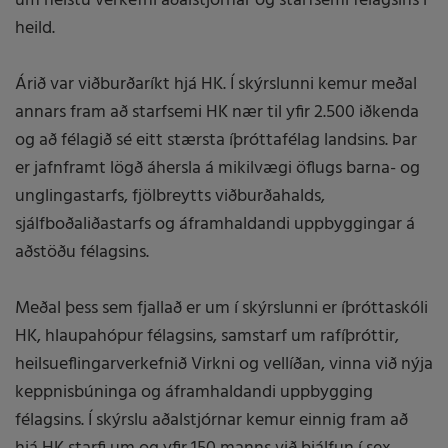
um helstu verkefni aðalstjórnar og starfsemi félagsins í
heild.
Árið var viðburðaríkt hjá HK. Í skýrslunni kemur meðal
annars fram að starfsemi HK nær til yfir 2.500 iðkenda
og að félagið sé eitt stærsta íþróttafélag landsins. Þar
er jafnframt lögð áhersla á mikilvægi öflugs barna- og
unglingastarfs, fjölbreytts viðburðahalds,
sjálfboðaliðastarfs og áframhaldandi uppbyggingar á
aðstöðu félagsins.
Meðal þess sem fjallað er um í skýrslunni er íþróttaskóli
HK, hlaupahópur félagsins, samstarf um rafíþróttir,
heilsueflingarverkefnið Virkni og vellíðan, vinna við nýja
keppnisbúninga og áframhaldandi uppbygging
félagsins. Í skýrslu aðalstjórnar kemur einnig fram að