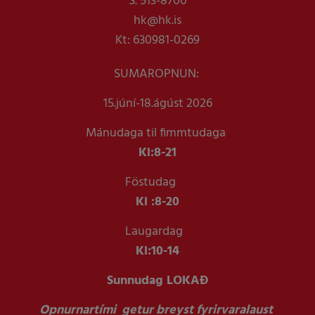
S. 513-8700
hk@hk.is
Kt: 630981-0269
SUMAROPNUN:
15.júní-18.ágúst 2026
Mánudaga til fimmtudaga
Kl:
8-21
Föstudag
Kl :
8-20
Laugardag
Kl:
10-14
Sunnudag LOKAÐ
Opnurnartími getur breyst fyrirvaralaust