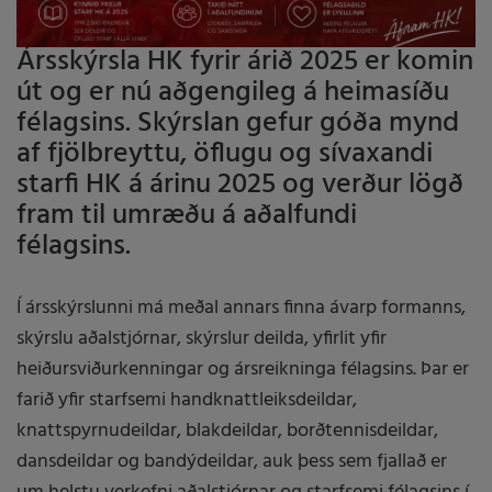
Ársskýrsla HK fyrir árið 2025 er komin
út og er nú aðgengileg á heimasíðu
félagsins. Skýrslan gefur góða mynd
af fjölbreyttu, öflugu og sívaxandi
starfi HK á árinu 2025 og verður lögð
fram til umræðu á aðalfundi
félagsins.
Í ársskýrslunni má meðal annars finna ávarp formanns,
skýrslu aðalstjórnar, skýrslur deilda, yfirlit yfir
heiðursviðurkenningar og ársreikninga félagsins. Þar er
farið yfir starfsemi handknattleiksdeildar,
knattspyrnudeildar, blakdeildar, borðtennisdeildar,
dansdeildar og bandýdeildar, auk þess sem fjallað er