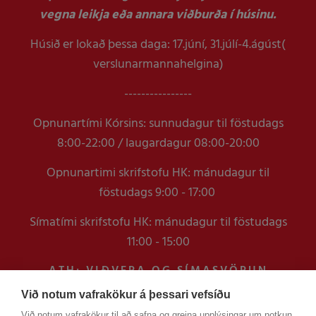
vegna leikja eða annara viðburða í húsinu.
Húsið er lokað þessa daga: 17.júní, 31.júlí-4.ágúst(
verslunarmannahelgina)
----------------
Opnunartími Kórsins: sunnudagur til föstudags
8:00-22:00 / laugardagur 08:00-20:00
Opnunartimi skrifstofu HK: mánudagur til
föstudags 9:00 - 17:00
Símatími skrifstofu HK: mánudagur til föstudags
11:00 - 15:00
ATH: VIÐVERA OG SÍMASVÖRUN
VERÐUR TAKMÖRKUÐ Á
Við notum vafrakökur á þessari vefsíðu
SKRIFSTOFUNNI FRAM YFIR
Við notum vafrakökur til að safna og greina upplýsingar um notkun