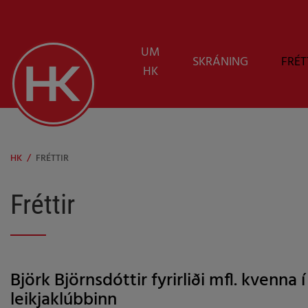
UM
SKRÁNING
FRÉT
HK
HK
/
FRÉTTIR
Fréttir
Björk Björnsdóttir fyrirliði mfl. kvenna í
leikjaklúbbinn