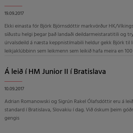
19.09.2017
Ekki einasta fór Björk Björnsdóttir markvörður HK/Víkings 
síðustu helgi þegar það landaði deildarmeistaratitili og tr
úrvalsdeild á næsta keppnistímabili heldur gekk Björk til l
leikjaklúbbinn sem leikmenn sem leikið hafa meira en 100
meistaraflokki kvenna skipa
Á leið í HM Junior II í Bratislava
10.09.2017
Adrian Romanowski og Sigrún Rakel Ólafsdóttir eru á leið 
standard í Bratislava, Slovakiu í dag. Við óskum þeim góð
gengis