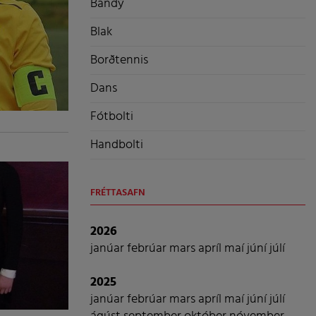
Bandý
Blak
Borðtennis
Dans
Fótbolti
Handbolti
FRÉTTASAFN
2026
janúar
febrúar
mars
apríl
maí
júní
júlí
2025
janúar
febrúar
mars
apríl
maí
júní
júlí