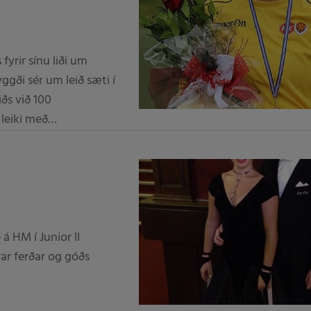
fyrir sínu liði um
yggði sér um leið sæti í
iðs við 100
 leiki með
á HM í Junior II
rar ferðar og góðs