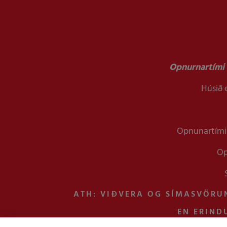
Opnurnartími 
Húsið e
Opnunartími 
Op
ATH: VIÐVERA OG SÍMASVÖRU
EN ERIND