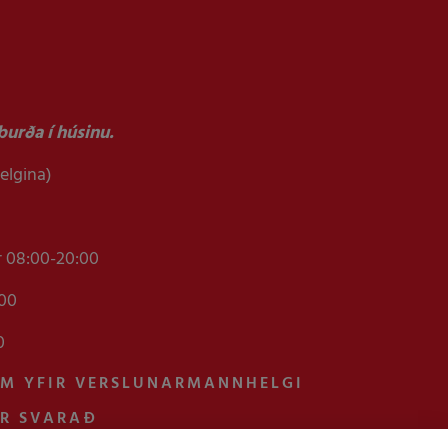
urða í húsinu.
helgina)
r 08:00-20:00
:00
0
AM YFIR VERSLUNARMANNHELGI
UR SVARAÐ