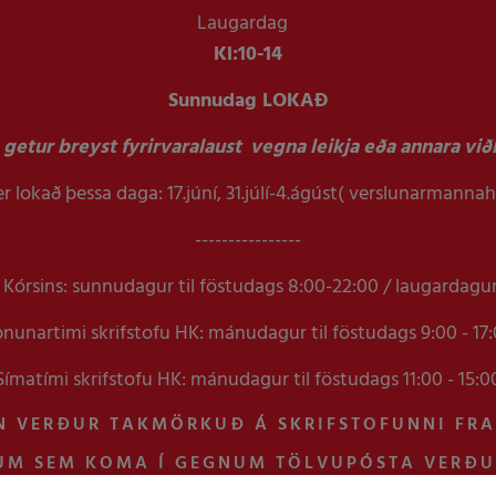
Laugardag
Kl:
10-14
Sunnudag LOKAÐ
getur breyst fyrirvaralaust vegna leikja eða annara viðb
r lokað þessa daga: 17.júní, 31.júlí-4.ágúst( verslunarmanna
----------------
Kórsins: sunnudagur til föstudags 8:00-22:00 / laugardagu
nunartimi skrifstofu HK: mánudagur til föstudags 9:00 - 17
Símatími skrifstofu HK: mánudagur til föstudags 11:00 - 15:0
N VERÐUR TAKMÖRKUÐ Á SKRIFSTOFUNNI FR
UM SEM KOMA Í GEGNUM TÖLVUPÓSTA VERÐ