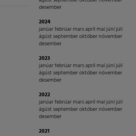
ágúst
september
október
nóvember
desember
2024
janúar
febrúar
mars
apríl
maí
júní
júlí
ágúst
september
október
nóvember
desember
2023
janúar
febrúar
mars
apríl
maí
júní
júlí
ágúst
september
október
nóvember
desember
2022
janúar
febrúar
mars
apríl
maí
júní
júlí
ágúst
september
október
nóvember
desember
2021