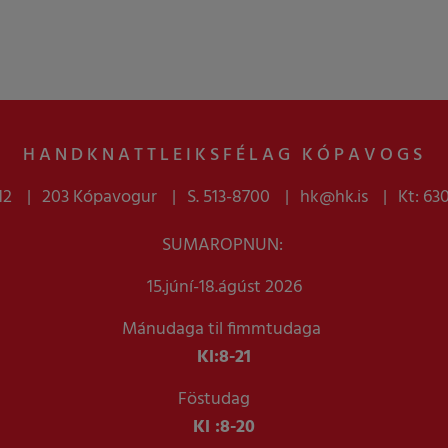
HANDKNATTLEIKSFÉLAG KÓPAVOGS
12
203 Kópavogur
S. 513-8700
hk@hk.is
Kt: 63
SUMAROPNUN:
15.júní-18.ágúst 2026
Mánudaga til fimmtudaga
Kl:
8-21
Föstudag
Kl :
8-20