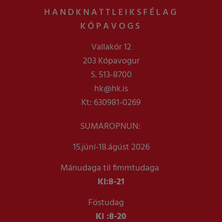
HANDKNATTLEIKSFÉLAG
KÓPAVOGS
Vallakór 12
203 Kópavogur
S. 513-8700
hk@hk.is
Kt: 630981-0269
SUMAROPNUN:
15.júní-18.ágúst 2026
Mánudaga til fimmtudaga
Kl:
8-21
Föstudag
Kl :
8-20