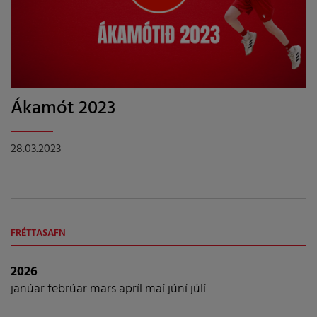
Ákamót 2023
28.03.2023
FRÉTTASAFN
2026
janúar
febrúar
mars
apríl
maí
júní
júlí