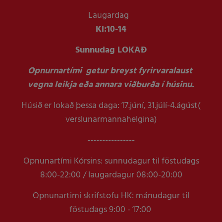
Laugardag
Kl:
10-14
Sunnudag LOKAÐ
Opnurnartími getur breyst fyrirvaralaust
vegna leikja eða annara viðburða í húsinu.
Húsið er lokað þessa daga: 17.júní, 31.júlí-4.ágúst(
verslunarmannahelgina)
----------------
Opnunartími Kórsins: sunnudagur til föstudags
8:00-22:00 / laugardagur 08:00-20:00
Opnunartimi skrifstofu HK: mánudagur til
föstudags 9:00 - 17:00