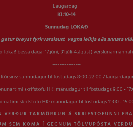
Laugardag
Kl:
10-14
Sunnudag LOKAÐ
getur breyst fyrirvaralaust vegna leikja eða annara viðb
r lokað þessa daga: 17.júní, 31.júlí-4.ágúst( verslunarmanna
----------------
Kórsins: sunnudagur til föstudags 8:00-22:00 / laugardagu
nunartimi skrifstofu HK: mánudagur til föstudags 9:00 - 17
Símatími skrifstofu HK: mánudagur til föstudags 11:00 - 15:0
N VERÐUR TAKMÖRKUÐ Á SKRIFSTOFUNNI FR
UM SEM KOMA Í GEGNUM TÖLVUPÓSTA VERÐ