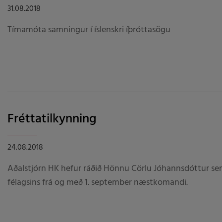
31.08.2018
Tímamóta samningur í íslenskri íþróttasögu
Fréttatilkynning
24.08.2018
Aðalstjórn HK hefur ráðið Hönnu Cörlu Jóhannsdóttur 
félagsins frá og með 1. september næstkomandi.