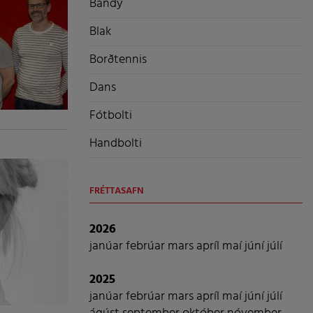
Bandý
Blak
Borðtennis
Dans
Fótbolti
Handbolti
FRÉTTASAFN
2026
janúar
febrúar
mars
apríl
maí
júní
júlí
2025
janúar
febrúar
mars
apríl
maí
júní
júlí