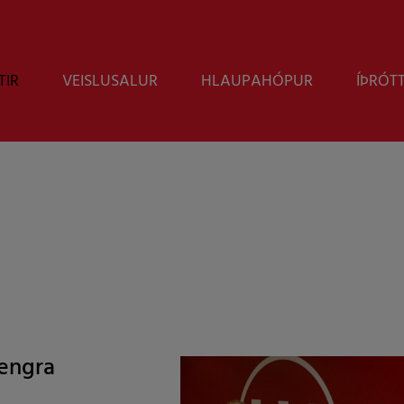
TIR
VEISLUSALUR
HLAUPAHÓPUR
ÍÞRÓT
lengra