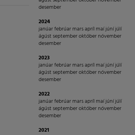
ágúst
september
október
nóvember
desember
2024
janúar
febrúar
mars
apríl
maí
júní
júlí
ágúst
september
október
nóvember
desember
2023
janúar
febrúar
mars
apríl
maí
júní
júlí
ágúst
september
október
nóvember
desember
2022
janúar
febrúar
mars
apríl
maí
júní
júlí
ágúst
september
október
nóvember
desember
2021