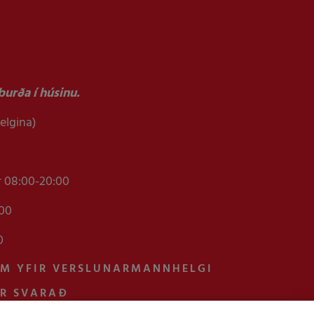
urða í húsinu.
helgina)
r 08:00-20:00
:00
0
AM YFIR VERSLUNARMANNHELGI
UR SVARAÐ