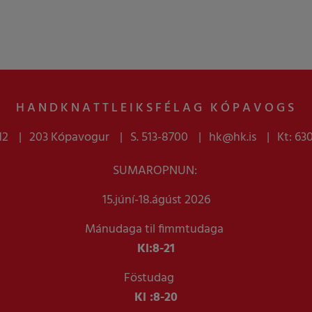
HANDKNATTLEIKSFÉLAG KÓPAVOGS
12
203 Kópavogur
S. 513-8700
hk@hk.is
Kt: 63
SUMAROPNUN:
15.júní-18.ágúst 2026
Mánudaga til fimmtudaga
Kl:
8-21
Föstudag
Kl :
8-20