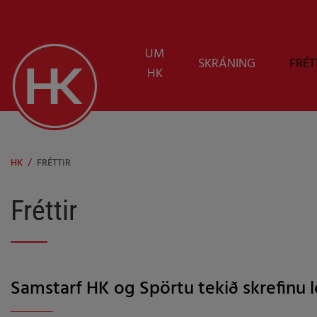
UM
SKRÁNING
FRÉT
HK
HK
/
FRÉTTIR
Fréttir
Samstarf HK og Spörtu tekið skrefinu 