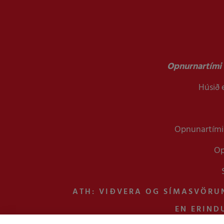
Opnurnartími 
Húsið e
Opnunartími 
Op
ATH: VIÐVERA OG SÍMASVÖRU
EN ERIND