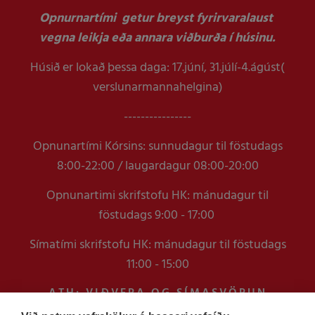
Opnurnartími getur breyst fyrirvaralaust
vegna leikja eða annara viðburða í húsinu.
Húsið er lokað þessa daga: 17.júní, 31.júlí-4.ágúst(
verslunarmannahelgina)
----------------
Opnunartími Kórsins: sunnudagur til föstudags
8:00-22:00 / laugardagur 08:00-20:00
Opnunartimi skrifstofu HK: mánudagur til
föstudags 9:00 - 17:00
Símatími skrifstofu HK: mánudagur til föstudags
11:00 - 15:00
ATH: VIÐVERA OG SÍMASVÖRUN
VERÐUR TAKMÖRKUÐ Á