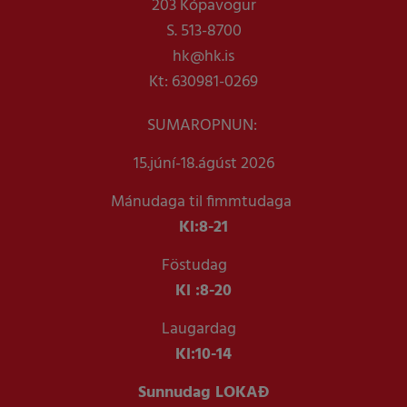
203 Kópavogur
S. 513-8700
hk@hk.is
Kt: 630981-0269
SUMAROPNUN:
15.júní-18.ágúst 2026
Mánudaga til fimmtudaga
Kl:
8-21
Föstudag
Kl :
8-20
Laugardag
Kl:
10-14
Sunnudag LOKAÐ