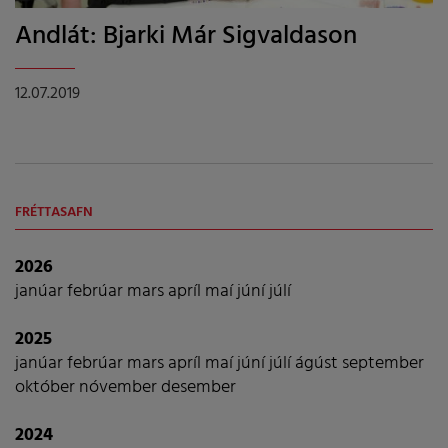
And­lát: Bjarki Már Sig­valda­son
12.07.2019
FRÉTTASAFN
2026
janúar
febrúar
mars
apríl
maí
júní
júlí
2025
janúar
febrúar
mars
apríl
maí
júní
júlí
ágúst
september
október
nóvember
desember
2024