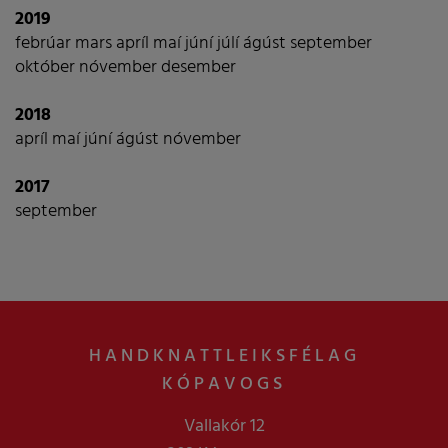
2019
febrúar
mars
apríl
maí
júní
júlí
ágúst
september
október
nóvember
desember
2018
apríl
maí
júní
ágúst
nóvember
2017
september
HANDKNATTLEIKSFÉLAG
KÓPAVOGS
Vallakór 12