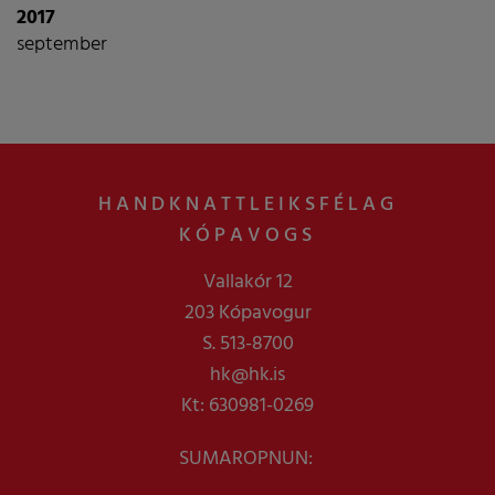
2017
september
HANDKNATTLEIKSFÉLAG
KÓPAVOGS
Vallakór 12
203 Kópavogur
S. 513-8700
hk@hk.is
Kt: 630981-0269
SUMAROPNUN: