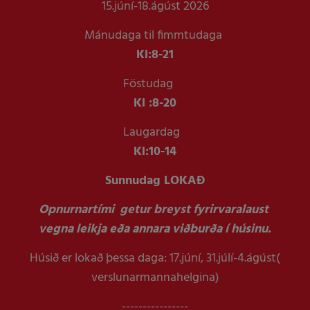
15.júní-18.ágúst 2026
Mánudaga til fimmtudaga
Kl:
8-21
Föstudag
Kl :
8-20
Laugardag
Kl:
10-14
Sunnudag LOKAÐ
Opnurnartími getur breyst fyrirvaralaust
vegna leikja eða annara viðburða í húsinu.
Húsið er lokað þessa daga: 17.júní, 31.júlí-4.ágúst(
verslunarmannahelgina)
----------------