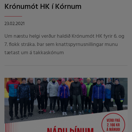
Krónumót HK í Kórnum
23.02.2021
Um næstu helgi verður haldið Krónumót HK fyrir 6. og
7. flokk stráka. Þar sem knattspyrnusnillingar munu
tætast um á takkaskónum