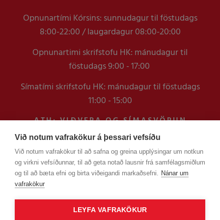
Opnunartími Kórsins: sunnudagur til föstudags
8:00-22:00 / laugardagur 08:00-20:00
Opnunartimi skrifstofu HK: mánudagur til
föstudags 9:00 - 17:00
Símatími skrifstofu HK: mánudagur til föstudags
11:00 - 15:00
ATH: VIÐVERA OG SÍMASVÖRUN
VERÐUR TAKMÖRKUÐ Á
Við notum vafrakökur á þessari vefsíðu
SKRIFSTOFUNNI FRAM YFIR
Við notum vafrakökur til að safna og greina upplýsingar um notkun
VERSLUNARMANNHELGI
og virkni vefsíðunnar, til að geta notað lausnir frá samfélagsmiðlum
EN ERINDUM SEM KOMA Í GEGNUM
og til að bæta efni og birta viðeigandi markaðsefni.
Nánar um
TÖLVUPÓSTA VERÐUR SVARAÐ
vafrakökur
LEYFA VAFRAKÖKUR