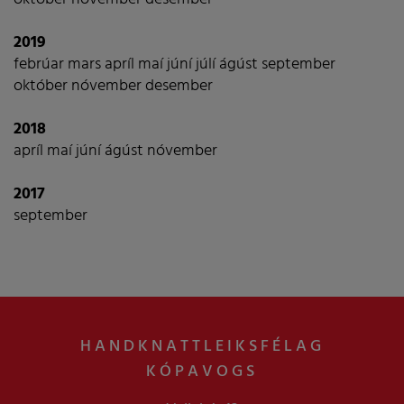
2019
febrúar
mars
apríl
maí
júní
júlí
ágúst
september
október
nóvember
desember
2018
apríl
maí
júní
ágúst
nóvember
2017
september
HANDKNATTLEIKSFÉLAG
KÓPAVOGS