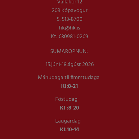
Vallakór 12
203 Kópavogur
S. 513-8700
hk@hk.is
Kt: 630981-0269
SUMAROPNUN:
15.júní-18.ágúst 2026
Mánudaga til fimmtudaga
Kl:
8-21
Föstudag
Kl :
8-20
Laugardag
Kl:
10-14