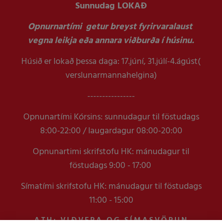
Sunnudag LOKAÐ
Opnurnartími getur breyst fyrirvaralaust
vegna leikja eða annara viðburða í húsinu.
Húsið er lokað þessa daga: 17.júní, 31.júlí-4.ágúst(
verslunarmannahelgina)
----------------
Opnunartími Kórsins: sunnudagur til föstudags
8:00-22:00 / laugardagur 08:00-20:00
Opnunartimi skrifstofu HK: mánudagur til
föstudags 9:00 - 17:00
Símatími skrifstofu HK: mánudagur til föstudags
11:00 - 15:00
ATH: VIÐVERA OG SÍMASVÖRUN