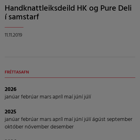
Handknattleiksdeild HK og Pure Deli
í samstarf
11.11.2019
FRÉTTASAFN
2026
janúar
febrúar
mars
apríl
maí
júní
júlí
2025
janúar
febrúar
mars
apríl
maí
júní
júlí
ágúst
september
október
nóvember
desember