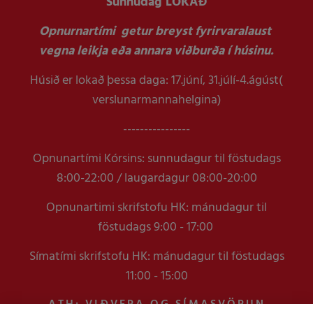
Sunnudag LOKAÐ
Opnurnartími getur breyst fyrirvaralaust
vegna leikja eða annara viðburða í húsinu.
Húsið er lokað þessa daga: 17.júní, 31.júlí-4.ágúst(
verslunarmannahelgina)
----------------
Opnunartími Kórsins: sunnudagur til föstudags
8:00-22:00 / laugardagur 08:00-20:00
Opnunartimi skrifstofu HK: mánudagur til
föstudags 9:00 - 17:00
Símatími skrifstofu HK: mánudagur til föstudags
11:00 - 15:00
ATH: VIÐVERA OG SÍMASVÖRUN