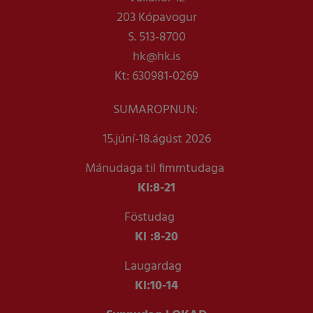
203 Kópavogur
S. 513-8700
hk@hk.is
Kt: 630981-0269
SUMAROPNUN:
15.júní-18.ágúst 2026
Mánudaga til fimmtudaga
Kl:
8-21
Föstudag
Kl :
8-20
Laugardag
Kl:
10-14