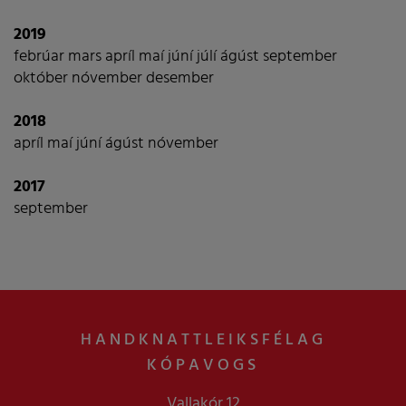
2019
febrúar
mars
apríl
maí
júní
júlí
ágúst
september
október
nóvember
desember
2018
apríl
maí
júní
ágúst
nóvember
2017
september
HANDKNATTLEIKSFÉLAG
KÓPAVOGS
Vallakór 12