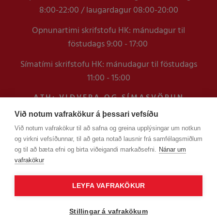
8:00-22:00 / laugardagur 08:00-20:00
Opnunartimi skrifstofu HK: mánudagur til
föstudags 9:00 - 17:00
Símatími skrifstofu HK: mánudagur til föstudags
11:00 - 15:00
ATH: VIÐVERA OG SÍMASVÖRUN
VERÐUR TAKMÖRKUÐ Á
Við notum vafrakökur á þessari vefsíðu
SKRIFSTOFUNNI FRAM YFIR
Við notum vafrakökur til að safna og greina upplýsingar um notkun
VERSLUNARMANNHELGI
og virkni vefsíðunnar, til að geta notað lausnir frá samfélagsmiðlum
EN ERINDUM SEM KOMA Í GEGNUM
og til að bæta efni og birta viðeigandi markaðsefni.
Nánar um
TÖLVUPÓSTA VERÐUR SVARAÐ
vafrakökur
LEYFA VAFRAKÖKUR
Stillingar á vafrakökum