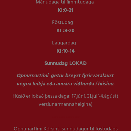
Mánudaga til fimmtudaga
Kl:
8-21
Föstudag
Kl :
8-20
Laugardag
Kl:
10-14
Sunnudag LOKAÐ
Opnurnartími getur breyst fyrirvaralaust
vegna leikja eða annara viðburða í húsinu.
Húsið er lokað þessa daga: 17.júní, 31.júlí-4.ágúst(
verslunarmannahelgina)
----------------
Opnunartími Kórsins: sunnudagur til föstudags