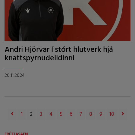
Andri Hjörvar í stórt hlutverk hjá
knattspyrnudeildinni
20.11.2024
1
2
3
4
5
6
7
8
9
10
FRÉTTASAFN