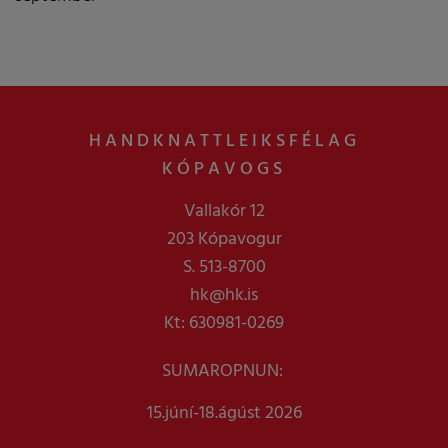
HANDKNATTLEIKSFÉLAG
KÓPAVOGS
Vallakór 12
203 Kópavogur
S. 513-8700
hk@hk.is
Kt: 630981-0269
SUMAROPNUN:
15.júní-18.ágúst 2026