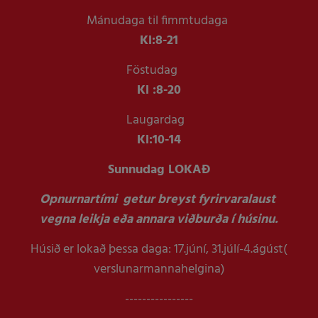
Mánudaga til fimmtudaga
Kl:
8-21
Föstudag
Kl :
8-20
Laugardag
Kl:
10-14
Sunnudag LOKAÐ
Opnurnartími getur breyst fyrirvaralaust
vegna leikja eða annara viðburða í húsinu.
Húsið er lokað þessa daga: 17.júní, 31.júlí-4.ágúst(
verslunarmannahelgina)
----------------