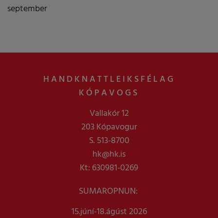
september
HANDKNATTLEIKSFÉLAG
KÓPAVOGS
Vallakór 12
203 Kópavogur
S. 513-8700
hk@hk.is
Kt: 630981-0269
SUMAROPNUN:
15.júní-18.ágúst 2026