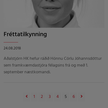
Fréttatilkynning
24.08.2018
Aðalstjórn HK hefur ráðið Hönnu Cörlu Jóhannsdóttur
sem framkvæmdastjóra félagsins frá og með 1.
september næstkomandi.
1
2
3
4
5
6