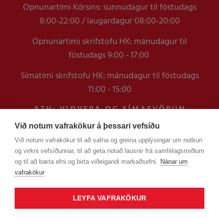
Opnunartími Kórsins: sunnudagur til föstudags
8:00-22:00 / laugardagur 08:00-20:00
Opnunartimi skrifstofu HK: mánudagur til
föstudags 9:00 - 17:00
Símatími skrifstofu HK: mánudagur til föstudags
11:00 - 15:00
ATH: VIÐVERA OG SÍMASVÖRUN
VERÐUR TAKMÖRKUÐ Á
Við notum vafrakökur á þessari vefsíðu
SKRIFSTOFUNNI FRAM YFIR
Við notum vafrakökur til að safna og greina upplýsingar um notkun
VERSLUNARMANNHELGI
og virkni vefsíðunnar, til að geta notað lausnir frá samfélagsmiðlum
EN ERINDUM SEM KOMA Í GEGNUM
og til að bæta efni og birta viðeigandi markaðsefni.
Nánar um
TÖLVUPÓSTA VERÐUR SVARAÐ
vafrakökur
LEYFA VAFRAKÖKUR