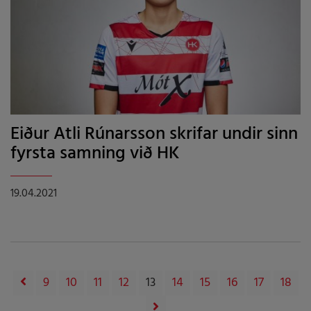
Eiður Atli Rúnarsson skrifar undir sinn
fyrsta samning við HK
19.04.2021
9
10
11
12
13
14
15
16
17
18