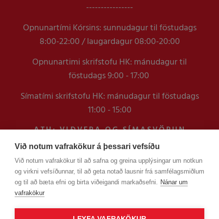
----------------
Opnunartími Kórsins: sunnudagur til föstudags
8:00-22:00 / laugardagur 08:00-20:00
Opnunartimi skrifstofu HK: mánudagur til
föstudags 9:00 - 17:00
Símatími skrifstofu HK: mánudagur til föstudags
11:00 - 15:00
ATH: VIÐVERA OG SÍMASVÖRUN
VERÐUR TAKMÖRKUÐ Á
Við notum vafrakökur á þessari vefsíðu
SKRIFSTOFUNNI FRAM YFIR
Við notum vafrakökur til að safna og greina upplýsingar um notkun
VERSLUNARMANNHELGI
og virkni vefsíðunnar, til að geta notað lausnir frá samfélagsmiðlum
EN ERINDUM SEM KOMA Í GEGNUM
og til að bæta efni og birta viðeigandi markaðsefni.
Nánar um
TÖLVUPÓSTA VERÐUR SVARAÐ
vafrakökur
LEYFA VAFRAKÖKUR