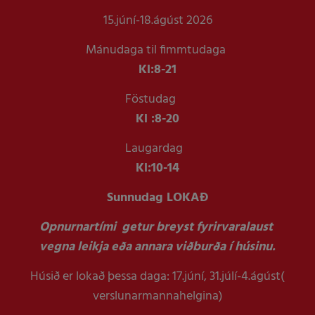
15.júní-18.ágúst 2026
Mánudaga til fimmtudaga
Kl:
8-21
Föstudag
Kl :
8-20
Laugardag
Kl:
10-14
Sunnudag LOKAÐ
Opnurnartími getur breyst fyrirvaralaust
vegna leikja eða annara viðburða í húsinu.
Húsið er lokað þessa daga: 17.júní, 31.júlí-4.ágúst(
verslunarmannahelgina)