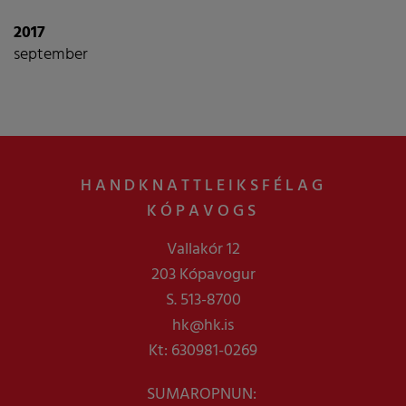
2017
september
HANDKNATTLEIKSFÉLAG
KÓPAVOGS
Vallakór 12
203 Kópavogur
S. 513-8700
hk@hk.is
Kt: 630981-0269
SUMAROPNUN: