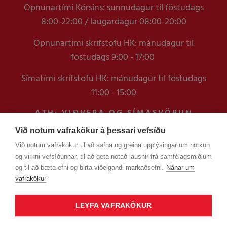
Opnunartími Kórsins: sunnudagur til föstudags
8:00-22:00 / laugardagur 08:00-20:00
Opnunartimi skrifstofu HK: mánudagur til
föstudags 9:00 - 17:00
Símatími skrifstofu HK: mánudagur til föstudags
11:00 - 15:00
ATH: VIÐVERA OG SÍMASVÖRUN
VERÐUR TAKMÖRKUÐ Á
Við notum vafrakökur á þessari vefsíðu
SKRIFSTOFUNNI FRAM YFIR
Við notum vafrakökur til að safna og greina upplýsingar um notkun
VERSLUNARMANNHELGI
og virkni vefsíðunnar, til að geta notað lausnir frá samfélagsmiðlum
EN ERINDUM SEM KOMA Í GEGNUM
og til að bæta efni og birta viðeigandi markaðsefni.
Nánar um
TÖLVUPÓSTA VERÐUR SVARAÐ
vafrakökur
LEYFA VAFRAKÖKUR