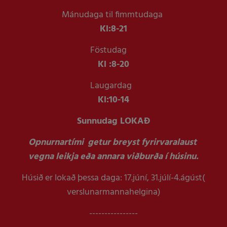
Mánudaga til fimmtudaga
Kl:
8-21
Föstudag
Kl :
8-20
Laugardag
Kl:
10-14
Sunnudag LOKAÐ
Opnurnartími getur breyst fyrirvaralaust
vegna leikja eða annara viðburða í húsinu.
Húsið er lokað þessa daga: 17.júní, 31.júlí-4.ágúst(
verslunarmannahelgina)
----------------