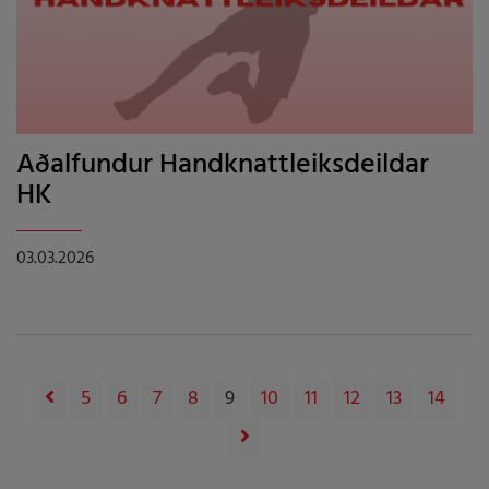
Aðalfundur Handknattleiksdeildar
HK
03.03.2026
5
6
7
8
9
10
11
12
13
14