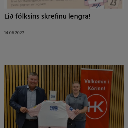
Lið fólksins skrefinu lengra!
14.06.2022