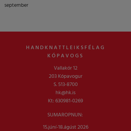
september
HANDKNATTLEIKSFÉLAG
KÓPAVOGS
Vallakór 12
203 Kópavogur
S. 513-8700
hk@hk.is
Kt: 630981-0269
SUMAROPNUN:
15.júní-18.ágúst 2026