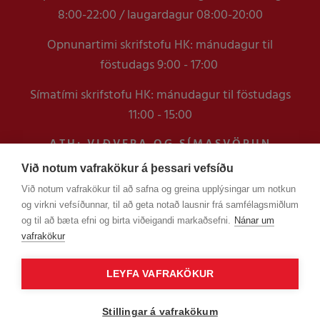
8:00-22:00 / laugardagur 08:00-20:00
Opnunartimi skrifstofu HK: mánudagur til
föstudags 9:00 - 17:00
Símatími skrifstofu HK: mánudagur til föstudags
11:00 - 15:00
ATH: VIÐVERA OG SÍMASVÖRUN
VERÐUR TAKMÖRKUÐ Á
Við notum vafrakökur á þessari vefsíðu
SKRIFSTOFUNNI FRAM YFIR
Við notum vafrakökur til að safna og greina upplýsingar um notkun
VERSLUNARMANNHELGI
og virkni vefsíðunnar, til að geta notað lausnir frá samfélagsmiðlum
EN ERINDUM SEM KOMA Í GEGNUM
og til að bæta efni og birta viðeigandi markaðsefni.
Nánar um
TÖLVUPÓSTA VERÐUR SVARAÐ
vafrakökur
LEYFA VAFRAKÖKUR
Stillingar á vafrakökum