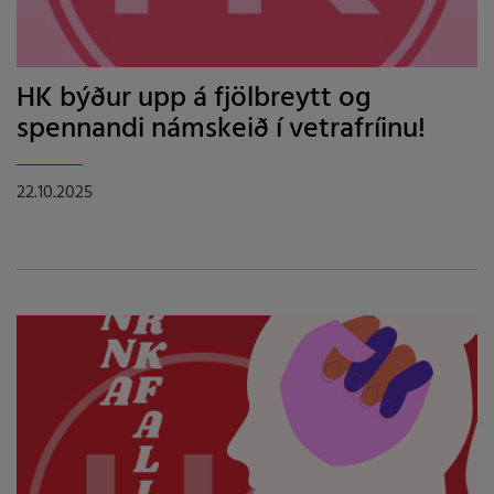
HK býður upp á fjölbreytt og
spennandi námskeið í vetrafríinu!
22.10.2025