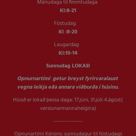
Mánudaga til fimmtudaga
Kl:
8-21
Föstudag
Kl :
8-20
Laugardag
Kl:
10-14
Sunnudag LOKAÐ
Opnurnartími getur breyst fyrirvaralaust
vegna leikja eða annara viðburða í húsinu.
Húsið er lokað þessa daga: 17.júní, 31.júlí-4.ágúst(
verslunarmannahelgina)
----------------
Opnunartími Kórsins: sunnudagur til föstudags