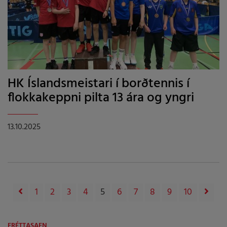
HK Íslandsmeistari í borðtennis í
flokkakeppni pilta 13 ára og yngri
13.10.2025
1
2
3
4
5
6
7
8
9
10
FRÉTTASAFN