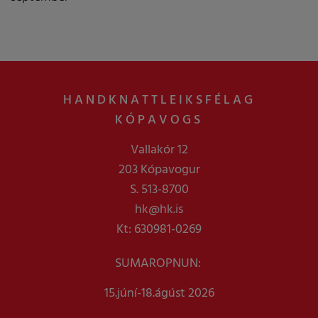
HANDKNATTLEIKSFÉLAG
KÓPAVOGS
Vallakór 12
203 Kópavogur
S. 513-8700
hk@hk.is
Kt: 630981-0269
SUMAROPNUN:
15.júní-18.ágúst 2026