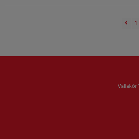
1
Vallakór 