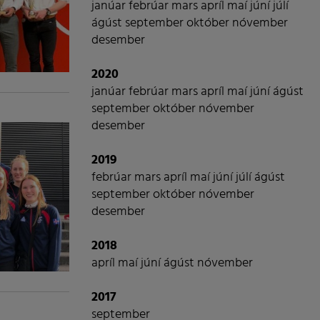
janúar
febrúar
mars
apríl
maí
júní
júlí
ágúst
september
október
nóvember
desember
2020
janúar
febrúar
mars
apríl
maí
júní
ágúst
september
október
nóvember
desember
2019
febrúar
mars
apríl
maí
júní
júlí
ágúst
september
október
nóvember
desember
2018
apríl
maí
júní
ágúst
nóvember
2017
september