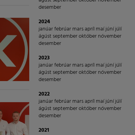
ágúst
september
október
nóvember
desember
2024
janúar
febrúar
mars
apríl
maí
júní
júlí
ágúst
september
október
nóvember
desember
2023
janúar
febrúar
mars
apríl
maí
júní
júlí
ágúst
september
október
nóvember
desember
2022
janúar
febrúar
mars
apríl
maí
júní
júlí
ágúst
september
október
nóvember
desember
2021