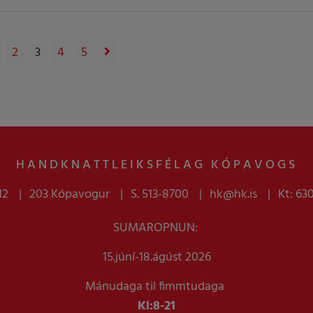
2
3
4
5
HANDKNATTLEIKSFÉLAG KÓPAVOGS
12
203 Kópavogur
S. 513-8700
hk@hk.is
Kt: 63
SUMAROPNUN:
15.júní-18.ágúst 2026
Mánudaga til fimmtudaga
Kl:
8-21