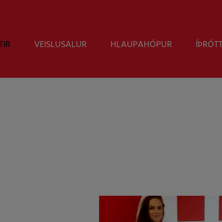
TIR
VEISLUSALUR
HLAUPAHÓPUR
ÍÞRÓT