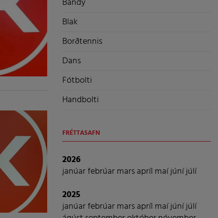
Bandý
Blak
Borðtennis
Dans
Fótbolti
Handbolti
FRÉTTASAFN
2026
janúar
febrúar
mars
apríl
maí
júní
júlí
2025
janúar
febrúar
mars
apríl
maí
júní
júlí