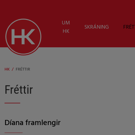
UM
SKRÁNING
FRÉT
HK
HK
/
FRÉTTIR
Fréttir
Díana framlengir