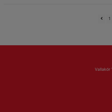
1
Vallakór 