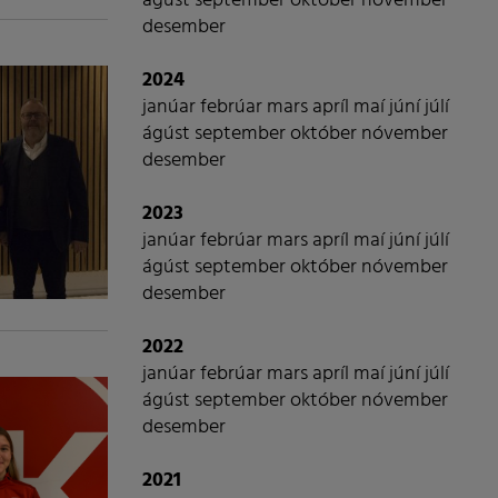
ágúst
september
október
nóvember
desember
2024
janúar
febrúar
mars
apríl
maí
júní
júlí
ágúst
september
október
nóvember
desember
2023
janúar
febrúar
mars
apríl
maí
júní
júlí
ágúst
september
október
nóvember
desember
2022
janúar
febrúar
mars
apríl
maí
júní
júlí
ágúst
september
október
nóvember
desember
2021