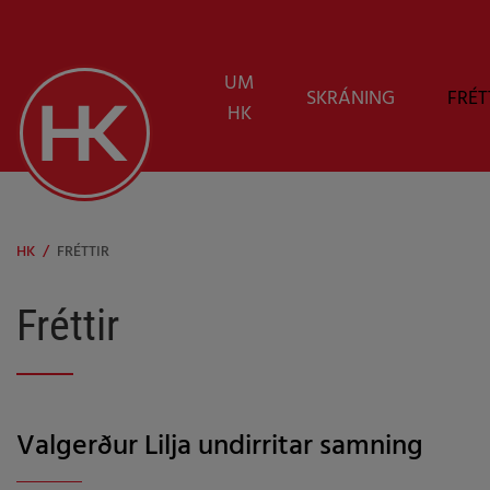
UM
SKRÁNING
FRÉT
HK
HK
/
FRÉTTIR
Fréttir
Valgerður Lilja undirritar samning