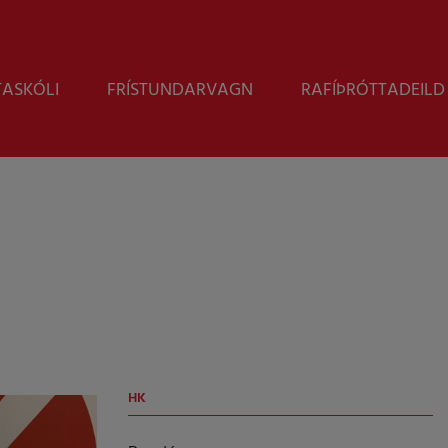
Leita
TASKÓLI
FRÍSTUNDARVAGN
RAFÍÞRÓTTADEILD
HK