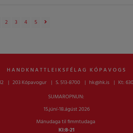
2
3
4
5
HANDKNATTLEIKSFÉLAG KÓPAVOGS
12
203 Kópavogur
S. 513-8700
hk@hk.is
Kt: 63
SUMAROPNUN:
15.júní-18.ágúst 2026
Mánudaga til fimmtudaga
Kl:
8-21