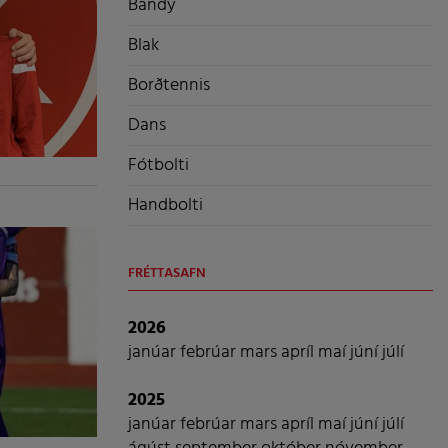
Bandý
Blak
Borðtennis
Dans
Fótbolti
Handbolti
FRÉTTASAFN
2026
janúar
febrúar
mars
apríl
maí
júní
júlí
2025
janúar
febrúar
mars
apríl
maí
júní
júlí