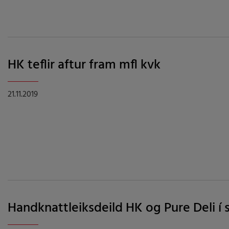
HK teflir aftur fram mfl kvk
21.11.2019
Handknattleiksdeild HK og Pure Deli í 