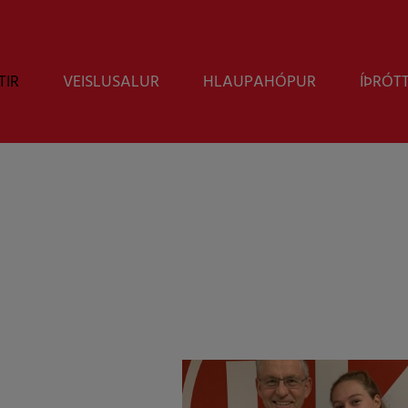
TIR
VEISLUSALUR
HLAUPAHÓPUR
ÍÞRÓT