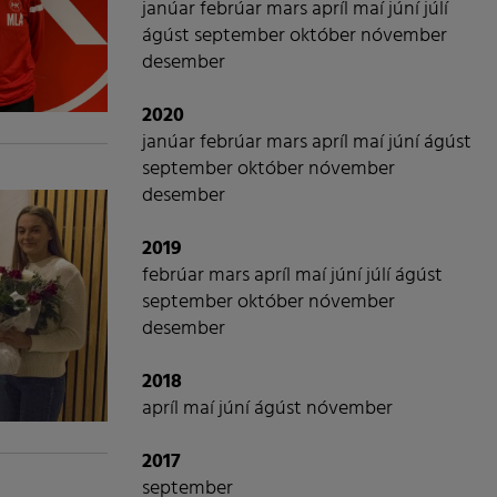
janúar
febrúar
mars
apríl
maí
júní
júlí
ágúst
september
október
nóvember
desember
2020
janúar
febrúar
mars
apríl
maí
júní
ágúst
september
október
nóvember
desember
2019
febrúar
mars
apríl
maí
júní
júlí
ágúst
september
október
nóvember
desember
2018
apríl
maí
júní
ágúst
nóvember
2017
september